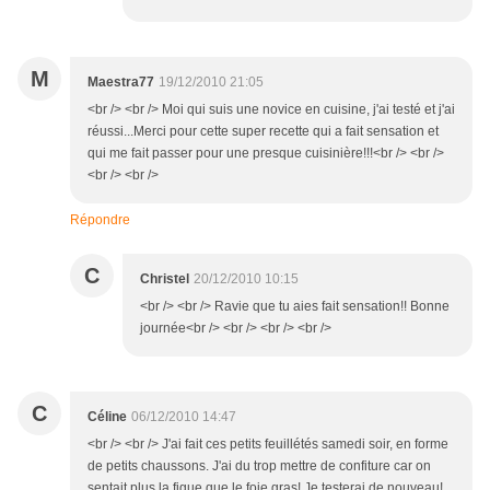
M
Maestra77
19/12/2010 21:05
<br /> <br /> Moi qui suis une novice en cuisine, j'ai testé et j'ai
réussi...Merci pour cette super recette qui a fait sensation et
qui me fait passer pour une presque cuisinière!!!<br /> <br />
<br /> <br />
Répondre
C
Christel
20/12/2010 10:15
<br /> <br /> Ravie que tu aies fait sensation!! Bonne
journée<br /> <br /> <br /> <br />
C
Céline
06/12/2010 14:47
<br /> <br /> J'ai fait ces petits feuillétés samedi soir, en forme
de petits chaussons. J'ai du trop mettre de confiture car on
sentait plus la figue que le foie gras! Je testerai de nouveau!