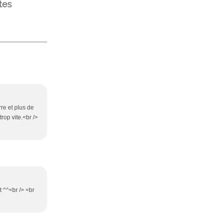
tes
rre et plus de
trop vite.<br />
t ^^<br /> <br