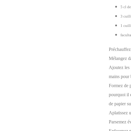
5 cl de
3 cuil
1 cuill
facult
Préchauffez
Mélangez dan
Ajoutez les 
mains pour b
Formez de pe
pourquoi il 
de papier su
Aplatissez u
Parsemez év
Enfournez po