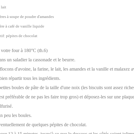
 lait
lères à soupe de poudre d'amandes
ère à café de vanille liquide
atif: pépites de chocolat
 votre four à 180°C (th.6)
s un saladier la cassonade et le beurre.
flocons d'avoine, la farine, le lait, les amandes et la vanille et malaxez a
ien répartir tous les ingrédients.
tites boules de pâte de la taille d'une noix (les biscuits sont assez riches
est préférable de ne pas les faire trop gros) et déposez-les sur une plaqu
lfurisé.
n peu les boules.
entuellement de quelques pépites de chocolat.
ur 12 à 15 minutes, jusqu'à ce que le dessous et les côtés soient jolime