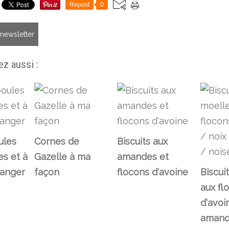
Repost
0
a newsletter
z aussi :
ules
Cornes de
Biscuits aux
s et à
Gazelle à ma
amandes et
oranger
façon
flocons d'avoine
Biscui
aux fl
d'avoi
amand