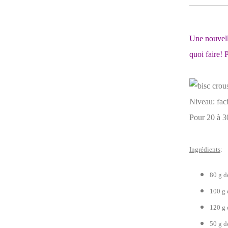
Une nouvelle
quoi faire! P
Niveau: faci
Pour 20 à 30
Ingrédients
:
80 g d
100 g 
120 g 
50 g d