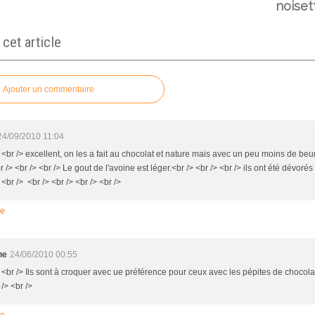
noiset
et article
Ajouter un commentaire
24/09/2010 11:04
 <br /> excellent, on les a fait au chocolat et nature mais avec un peu moins de beu
br /> <br /> <br /> Le gout de l'avoine est léger.<br /> <br /> <br /> ils ont été dévorés 
 <br /> <br /> <br /> <br /> <br />
re
ne
24/06/2010 00:55
> <br /> Ils sont à croquer avec ue préférence pour ceux avec les pépites de chocola
 /> <br />
re