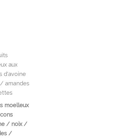
ts moelleux
ocons
ne / noix /
es /