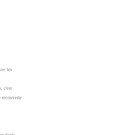
vec les
, c'est
e recouverte
nt dorés.