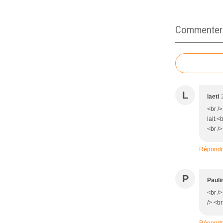
Commenter c
L
laeti
<br />
lait.<
<br />
Répond
P
Pauli
<br /
/> <br
Répond