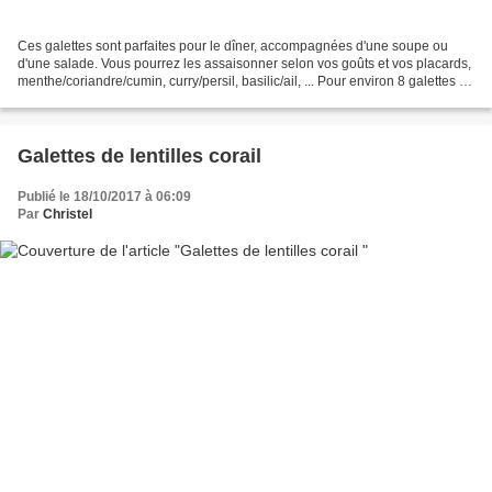
Ces galettes sont parfaites pour le dîner, accompagnées d'une soupe ou
d'une salade. Vous pourrez les assaisonner selon vos goûts et vos placards,
menthe/coriandre/cumin, curry/persil, basilic/ail, ... Pour environ 8 galettes de
10cm de diamètre Ingrédients:...
Galettes de lentilles corail
Publié le 18/10/2017 à 06:09
Par
Christel