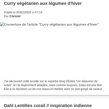
Curry végétarien aux légumes d'hiver
Publié le 05/02/2020 à 07:19
Par
Christel
J'ai découvert cette recette sur le superbe blog d'Edda "Un déjeuner de
soleil".Je l'ai légèrement adaptée, mais comme toujours, Edda est une fée!
Elle a su illuminer un de nos repas en famille avec ce plat gorgé de saveurs,
très apprécié par tous!! Niveau:...
Dahl Lentilles corail // inspiration indienne