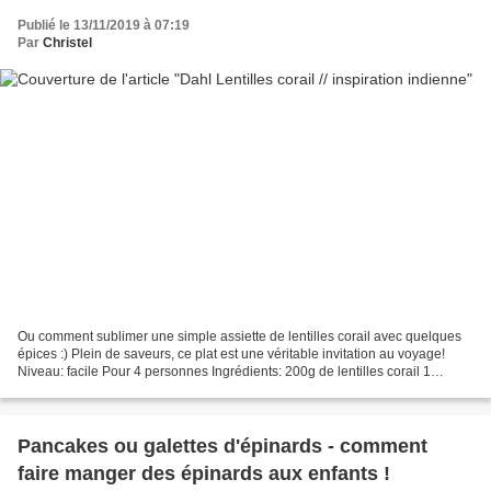
Publié le 13/11/2019 à 07:19
Par
Christel
Ou comment sublimer une simple assiette de lentilles corail avec quelques
épices :) Plein de saveurs, ce plat est une véritable invitation au voyage!
Niveau: facile Pour 4 personnes Ingrédients: 200g de lentilles corail 1
gousse d'ail 2 échalotes 2 pincées...
Pancakes ou galettes d'épinards - comment
faire manger des épinards aux enfants !