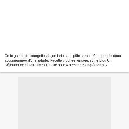
Cette galette de courgettes façon tarte sans pâte sera parfaite pour le dîner
accompagnée d'une salade. Recette piochée, encore, sur le blog Un
Déjeuner de Soleil. Niveau: facile pour 4 personnes Ingrédients: 2
courgettes (environ 500g) 20 cl de lait...