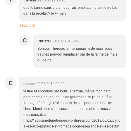
therese
12/07/2019 22:10
quelle farine sans gluten pourrait remplacer la farine de blé
dans la recette?<br /> merci
Répondre
C
Christel
13/07/2019 15:47
Bonjour Thérèse, je n'ai jamais testé mais vous
devriez pouvoir remplacer par de la farine de maïs
ou de riz.
E
elodide
02/06/2019 09:03
testée et approuvé par toute la famille, même mon petit
dernier de 1 an, pour plus de gourmandise j'ai rajouté du
fromage râpé et je n'ai pas mis de sel, pour mon bout de
chou. Merci pour cette succulente recette et si tu veux voir
mes pancakes :
https://lacuisinedunetoquee.wordpress.com/2019/06/02/panc
akes-aux-epinards-et-fromage-pour-les-grands-et-les-petits/