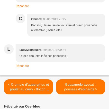
Répondre
C
Christel
03/06/2019 20:27
Bonsoir, Heureuse de vous lire et bravo pour cette
alternative ;) A très vite!!
L
LadyMilonguera
29/05/2019 09:24
Quelle chouette idée ces pancakes !
Répondre
< Crumble d'aubergines et
Guacamole avocat -
poulet au curry - flocons
pousses d'épinards >
d'avoine/parmesan
Hébergé par Overblog