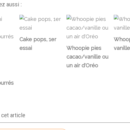
z aussi :
Cake pops, 1er
Whoop
essai
Whoopie pies
vanill
cacao/vanille ou
un air d'Oréo
ourrés
et article