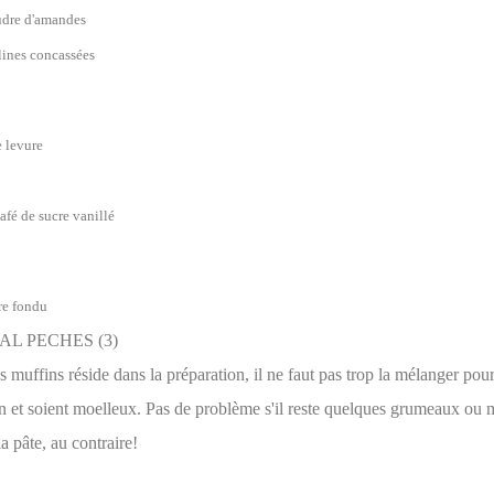
udre d'amandes
lines concassées
e levure
café de sucre vanillé
re fondu
s muffins réside dans la préparation, il ne faut pas trop la mélanger pour
n et soient moelleux. Pas de problème s'il reste quelques grumeaux ou
la pâte, au contraire!