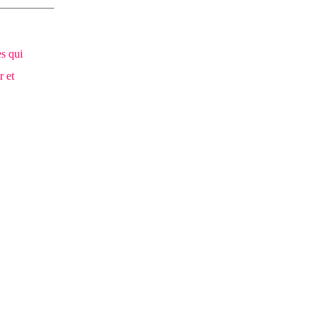
es qui
r et