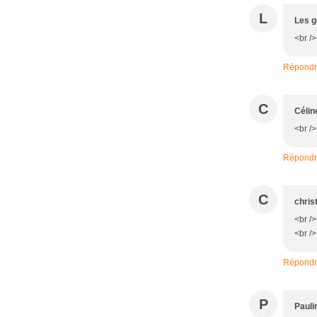
L
Les g
<br />
Répond
C
Célin
<br />
Répond
C
chris
<br />
<br />
Répond
P
Pauli