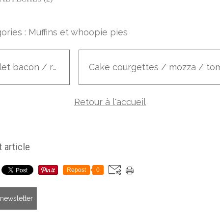
ories :
Muffins et whoopie pies
Poulet bacon / romarin
Retour à l'accueil
 article
Repost
0
a newsletter