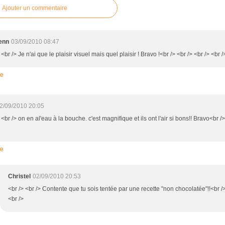
Ajouter un commentaire
enn
03/09/2010 08:47
 <br /> Je n'ai que le plaisir visuel mais quel plaisir ! Bravo !<br /> <br /> <br /> <br /
re
2/09/2010 20:05
 <br /> on en al'eau à la bouche. c'est magnifique et ils ont l'air si bons!! Bravo<br />
re
Christel
02/09/2010 20:53
<br /> <br /> Contente que tu sois tentée par une recette "non chocolatée"!!<br />
<br />