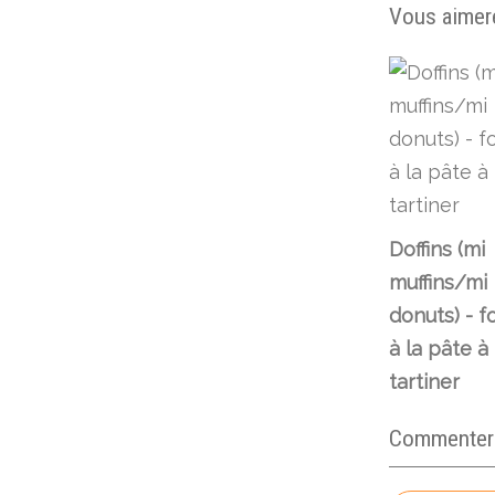
Vous aimere
Doffins (mi
muffins/mi
donuts) - f
à la pâte à
tartiner
Commenter c