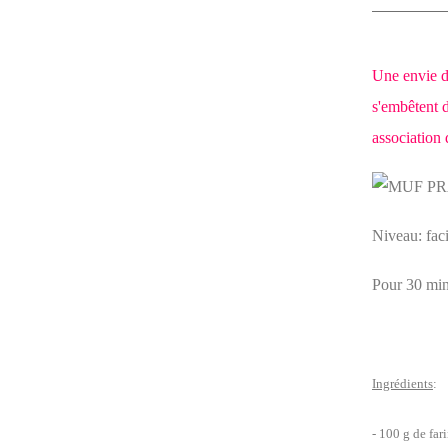
Une envie de
s'embêtent d
association 
Niveau: faci
Pour 30 min
Ingrédients
:
- 100 g de far