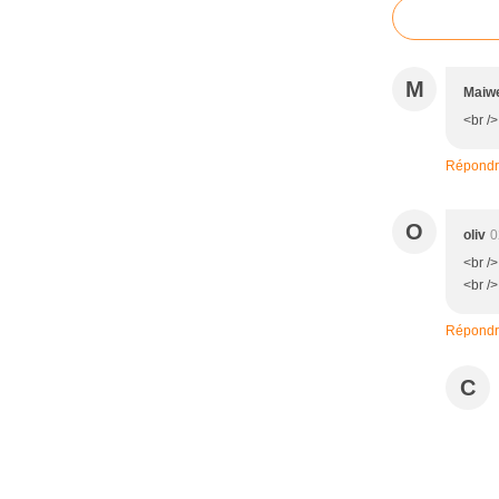
M
Maiw
<br />
Répond
O
oliv
0
<br />
<br />
Répond
C