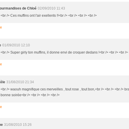
ourmandises de Chloé
02/09/2010 11:43
 <br /> Ces muffins ont l'air exellents !!<br /> <br /> <br /> <br />
re
e
01/09/2010 12:10
 <br /> Super girly ton muffins, il donne envi de croquer dedans !<br /> <br /> <br /> 
re
tèle
31/08/2010 21:34
 <br /> waouh magnifique ces merveilles , tout rose , tout bon,<br /> <br /> <br /> br
 bonne soirée<br /> <br /> <br /> <br />
re
ne
31/08/2010 15:26