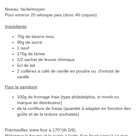
Niveau: facile/moyen
Pour environ 20 whoopie pies (donc 40 coques)
Ingrédients
:
70g de beurre mou
90g de sucre
1 oeuf
170g de farine
1/2 sachet de levure chimique
5cl de lait
2 cuillères à café de vanille en poudre ou d'extrait de
vanille
Pour la garniture
:
100g de fromage frais (type philadelphia, st morêt ou
marque de distributeur)
de la confiture de fraise (quantité à adapter en fonction des
goûts et de la texture souhaitée)
Préchauffez votre four à 170°(th.5/6).
Mélangez le beurre et le sucre à l'aide d'un fouet jusqu’à ce que