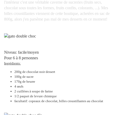
l'intérieur c'est une véritable caverne de sucreries (fruits secs,
chocolat sous toutes les formes, fruits confits, colorants, ...). Mes
billes croustillantes viennent de cette boutique, achetées en sac de
800g, alors j'en parsème pas mal de mes desserts en ce moment!
Niveau: facile/moyen
Pour 6 à 8 personnes
Ingrédients:
200g de chocolat noir dessert
100g de sucre
170g de beurre
4 œufs
2 cuillères à soupe de farine
1/2 paquet de levure chimique
facultatif: copeaux de chocolat, billes croustillantes au chocolat