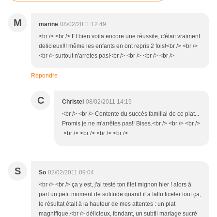
M
marine
08/02/2011 12:49
<br /> <br /> Et bien voila encore une réussite, c'était vraiment
delicieux!!! même les enfants en ont repris 2 fois!<br /> <br />
<br /> surtout n'arretes pas!<br /> <br /> <br /> <br />
Répondre
C
Christel
08/02/2011 14:19
<br /> <br /> Contente du succès familial de ce plat...
Promis je ne m'arrêtes pas!! Bises.<br /> <br /> <br />
<br /> <br /> <br /> <br />
S
So
02/02/2011 09:04
<br /> <br /> ça y est, j'ai testé ton filet mignon hier ! alors à
part un petit moment de solitude quand il a fallu ficeler tout ça,
le résultat était à la hauteur de mes attentes : un plat
magnifique,<br /> délicieux, fondant, un subtil mariage sucré