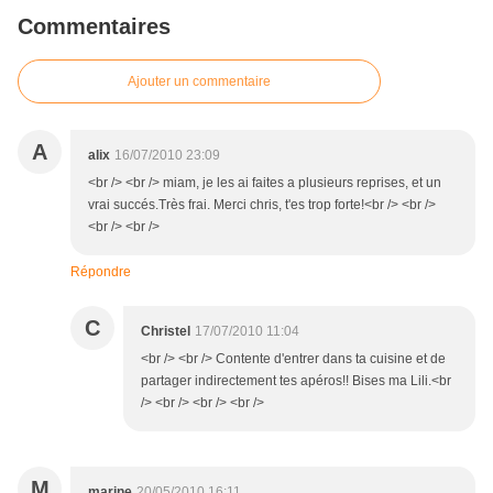
Commentaires
Ajouter un commentaire
A
alix
16/07/2010 23:09
<br /> <br /> miam, je les ai faites a plusieurs reprises, et un
vrai succés.Très frai. Merci chris, t'es trop forte!<br /> <br />
<br /> <br />
Répondre
C
Christel
17/07/2010 11:04
<br /> <br /> Contente d'entrer dans ta cuisine et de
partager indirectement tes apéros!! Bises ma Lili.<br
/> <br /> <br /> <br />
M
marine
20/05/2010 16:11