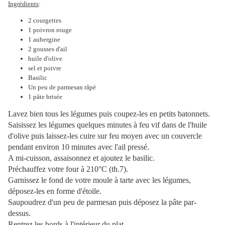
Ingrédients
:
2 courgettes
1 poivron rouge
1 aubergine
2 gousses d'ail
huile d'olive
sel et poivre
Basilic
Un peu de parmesan râpé
1 pâte brisée
Lavez bien tous les légumes puis coupez-les en petits batonnets.
Saisissez les légumes quelques minutes à feu vif dans de l'huile
d'olive puis laissez-les cuire sur feu moyen avec un couvercle
pendant environ 10 minutes avec l'ail pressé.
A mi-cuisson, assaisonnez et ajoutez le basilic.
Préchauffez votre four à 210°C (th.7).
Garnissez le fond de votre moule à tarte avec les
légumes,
déposez-les en forme d'étoile.
Saupoudrez d'un peu de parmesan puis déposez la pâte par-
dessus.
Rentrez les bords à l'intérieur du plat.