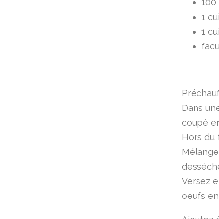
100
1 cu
1 cu
facu
Préchauff
Dans une 
coupé en
Hors du f
Mélangez
desséche
Versez e
oeufs en