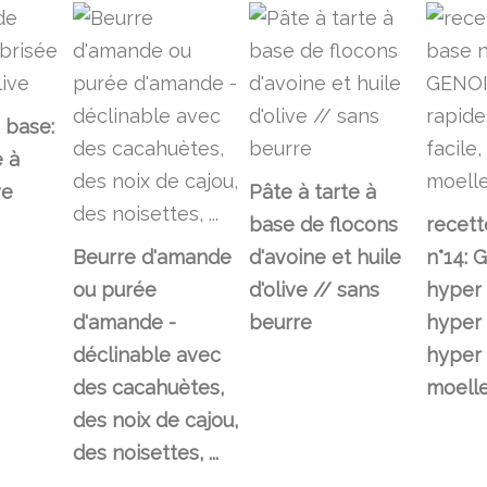
 base:
e à
ve
Pâte à tarte à
base de flocons
recett
Beurre d'amande
d'avoine et huile
n°14: 
ou purée
d'olive // sans
hyper 
d'amande -
beurre
hyper 
déclinable avec
hyper
des cacahuètes,
moelle
des noix de cajou,
des noisettes, ...