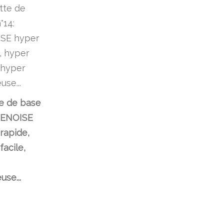
e de base
GENOISE
rapide,
facile,
use...