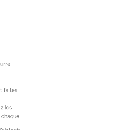
eurre
 faites
z les
e chaque