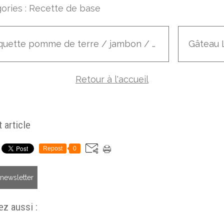
ories :
Recette de base
Croquette pomme de terre / jambon / fromage
Retour à l'accueil
 article
Repost
0
a newsletter
z aussi :