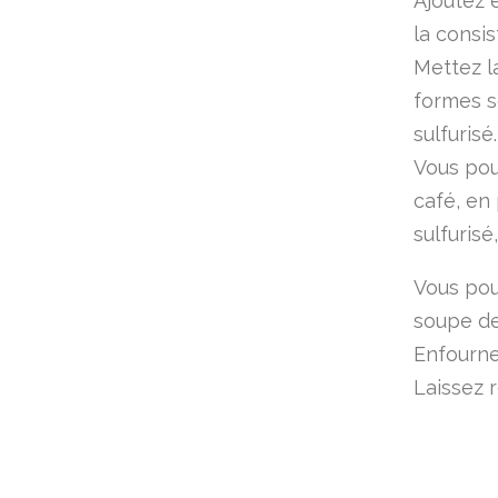
Ajoutez 
la consi
Mettez l
formes s
sulfurisé.
Vous pou
café, en
sulfuris
Vous pou
soupe de 
Enfourne
Laissez r