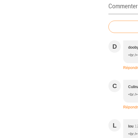
Commenter c
D
doob
<br />
Répond
C
Culin
<br />
Répond
L
lou
1
<br />