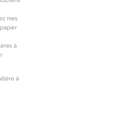
'obtenir
uez mes
 papier
lères à
r
illère à