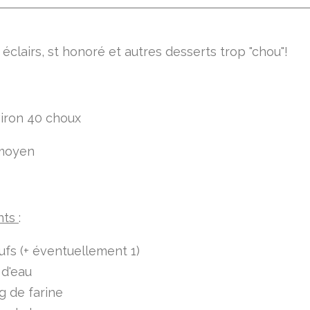
éclairs, st honoré et autres desserts trop "chou"!
iron 40 choux
 moyen
nts
:
fs (+ éventuellement 1)
 d'eau
g de farine