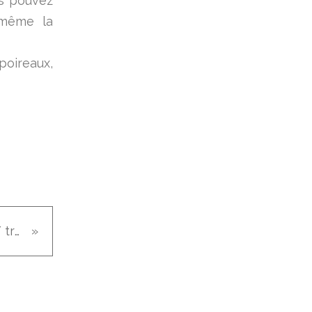
us pouvez
 même la
poireaux,
Biscuits très chocolat // trop faciles // trop bons!!!!!