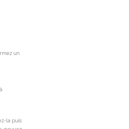
formez un
à
ez-la puis