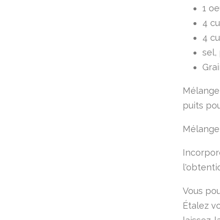
1 oe
4 cu
4 cu
sel,
Gra
Mélangez 
puits pou
Mélangez 
Incorpor
l'obtenti
Vous pou
Étalez vo