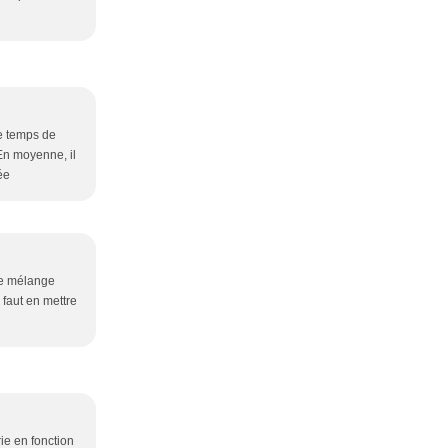
Le temps de
 En moyenne, il
ée
 Le mélange
 faut en mettre
ie en fonction