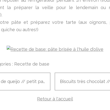
la reposer au réfrigérateur pendant 1h environ (vo
nt la préparer la veille pour le lendemain ou
).
otre pâte et préparez votre tarte (aux oignons, 
 quiche ou autres!)
ories :
Recette de base
Pão de queijo // petit pain au fromage brésilien
Retour à l'accueil