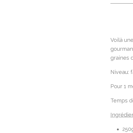
Voilà un
gourman
graines d
Niveau: f
Pour 1 m
Temps de
Ingrédie
250g