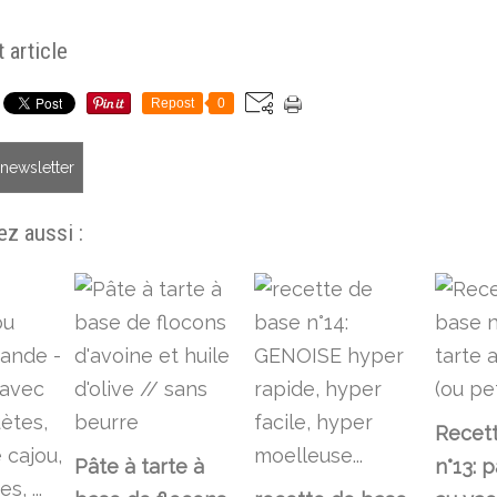
 article
Repost
0
a newsletter
z aussi :
Recet
Pâte à tarte à
n°13: p