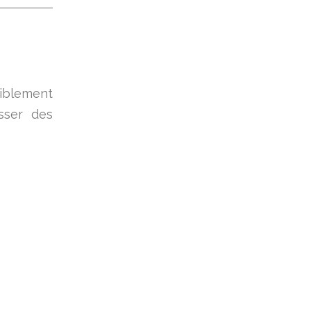
riblement
sser des