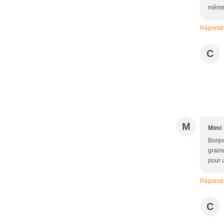
même 
Répond
C
M
Mimi
Bonjo
graine
pour 
Répond
C