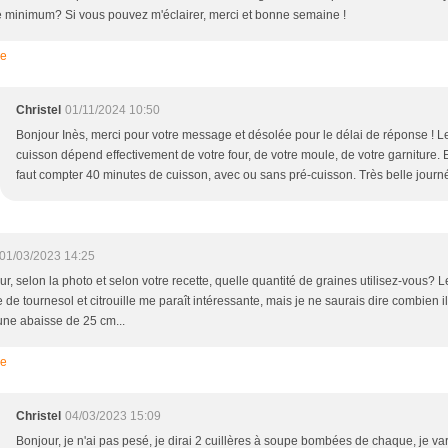
minimum? Si vous pouvez m'éclairer, merci et bonne semaine !
re
Christel
01/11/2024 10:50
Bonjour Inès, merci pour votre message et désolée pour le délai de réponse ! 
cuisson dépend effectivement de votre four, de votre moule, de votre garniture.
faut compter 40 minutes de cuisson, avec ou sans pré-cuisson. Très belle journ
01/03/2023 14:25
ur, selon la photo et selon votre recette, quelle quantité de graines utilisez-vous?
 de tournesol et citrouille me paraît intéressante, mais je ne saurais dire combien il
une abaisse de 25 cm...
re
Christel
04/03/2023 15:09
Bonjour, je n'ai pas pesé, je dirai 2 cuillères à soupe bombées de chaque, je var