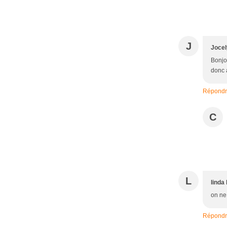
J
Joce
Bonjou
donc a
Répond
C
L
linda
on ne 
Répond