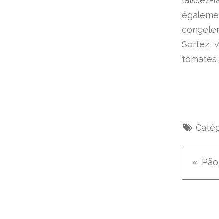
laissez-
égaleme
congeler
Sortez v
tomates,
Catég