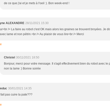
de ce que j'ai et je mets à l'oeil :). Bon week-end !
lyne ALEXANDRE
28/11/2021 15:30
r<br /> La faire au robot c'est OK mais alors les graines se trouvent broyées. Je di
vec lame et non pétrin.<br /> Au plaisir de vous lire<br /> Merci
re
Christel
30/11/2021 18:50
Bonjour, merci pour votre message. Il s'agit effectivement bien du robot avec le p
non la lame :) Bonne soirée
 leduc
30/01/2021 14:35
fait pas cuire la pate???
re