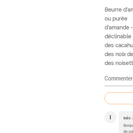
Beurre d'
ou purée
d'amande -
déclinable
des cacahu
des noix de
des noisette
Commenter c
I
Inès
Bonjou
de cu