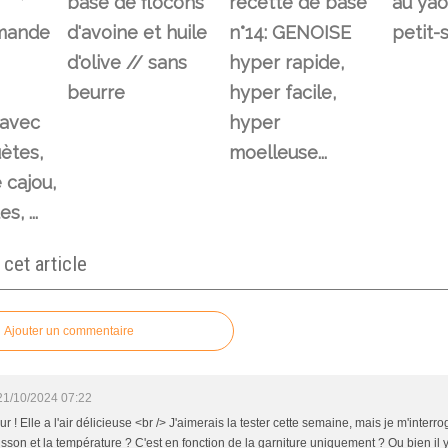
base de flocons
recette de base
au yao
amande
d'avoine et huile
n°14: GENOISE
petit-
d'olive // sans
hyper rapide,
beurre
hyper facile,
 avec
hyper
ètes,
moelleuse...
 cajou,
s, ...
et article
Ajouter un commentaire
21/10/2024 07:22
r ! Elle a l'air délicieuse <br /> J'aimerais la tester cette semaine, mais je m'interr
isson et la température ? C'est en fonction de la garniture uniquement ? Ou bien il