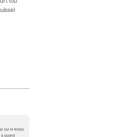
urt (ou
suisse)
oge sur le temps
 y a quand