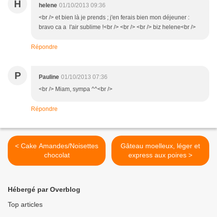
H
helene
01/10/2013 09:36
<br /> et bien là je prends ; j'en ferais bien mon déjeuner :
bravo ca a l'air sublime !<br /> <br /> <br /> biz helene<br />
Répondre
P
Pauline
01/10/2013 07:36
<br /> Miam, sympa ^^<br />
Répondre
< Cake Amandes/Noisettes
Gâteau moelleux, léger et
chocolat
express aux poires >
Hébergé par Overblog
Top articles