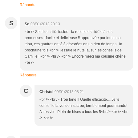
Répondre
S
So
08/01/2013 20:13
<br /> Sitôt lue, sitôt testée : ta recette est fidèle à ses
promesses : facile et délicieuse !! approuvée par toute ma
tribu, ces gaufres ont été dévorées en un rien de temps ! la
prochaine fois,<br /> j'essaie le nutella, sur les conseils de
Camille !!<br /> <br /> <br /> Encore merci ma cousine chérie
<br />
Répondre
C
Christel
09/01/2013 08:21
<br /> <br /> Trop forte!!! Quelle efficacité.... Je te
conseille la version sucrée, terriblement gourmande!
A très vite. Plein de bises à tous les 5<br /> <br /> <br
/> <br />