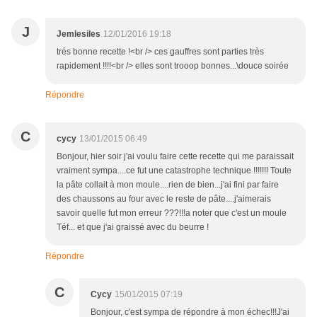
J
Jemlesiles
12/01/2016 19:18
trés bonne recette !<br /> ces gauffres sont parties très
rapidement !!!!<br /> elles sont trooop bonnes...\douce soirée
Répondre
C
cycy
13/01/2015 06:49
Bonjour, hier soir j'ai voulu faire cette recette qui me paraissait
vraiment sympa....ce fut une catastrophe technique !!!!!!! Toute
la pâte collait à mon moule....rien de bien...j'ai fini par faire
des chaussons au four avec le reste de pâte....j'aimerais
savoir quelle fut mon erreur ???!!!a noter que c'est un moule
Téf... et que j'ai graissé avec du beurre !
Répondre
C
Cycy
15/01/2015 07:19
Bonjour, c'est sympa de répondre à mon échec!!!J'ai