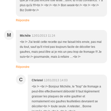
que je n'ai pas encore osé testé....donc tu m'as convaincu. Y a
plus qu'à !!!!<br /> <br /> <br /> Bon week<br /> <br /> <br />
Biz DoM<br />
Répondre
M
Michèle
12/01/2013 11:24
<br /> J'ai testé cette recette qui me faisait très envie, pas mal
du tout, sauf qu'il n'est pas toujours facile de décoller les
gaufres, mais peut être ai je mis un peu trop de fromage !!! Je
suis<br /> gourmande, mais à refaire ....<br />
Répondre
C
Christel
12/01/2013 14:03
<br /> <br /> Bonjour Michèle, le "trop" de fromage a
peut-être effectivement débordé! Il faut légèrement
graisser les plaques de votre gaufrier et
normalement vos gaufres feuilletées devraient se
décoller<br /> toute seule. A retester... Bonne