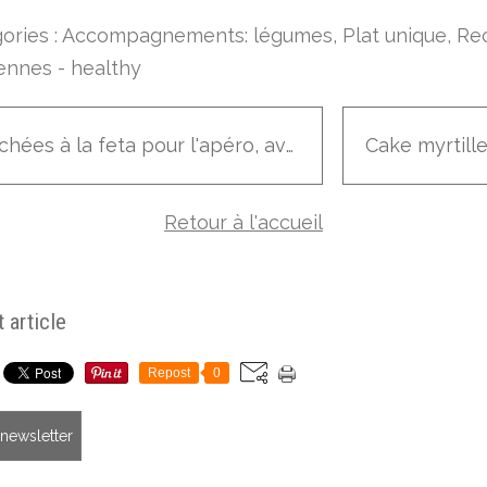
ories :
Accompagnements: légumes
,
Plat unique
,
Re
ennes - healthy
Bouchées à la feta pour l'apéro, avec 4 ingrédients seulement
Retour à l'accueil
 article
Repost
0
a newsletter