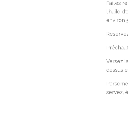
Faites r
l'huile d
environ 
Réservez
Préchauff
Versez l
dessus e
Parsemez
servez, 