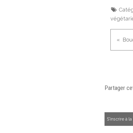
Catég
végétari
Partager cet
S'inscrire à l