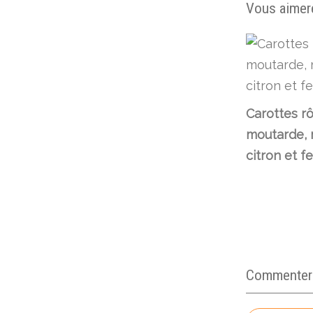
Vous aimere
Carottes rô
moutarde, 
citron et f
Commenter c