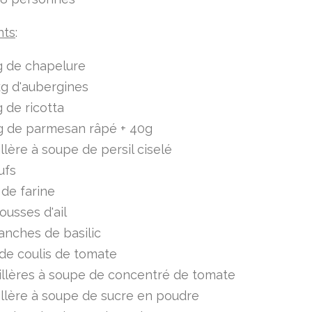
nts
:
g de chapelure
kg d'aubergines
 de ricotta
g de parmesan râpé + 40g
illère à soupe de persil ciselé
ufs
de farine
ousses d'ail
anches de basilic
 de coulis de tomate
illères à soupe de concentré de tomate
illère à soupe de sucre en poudre