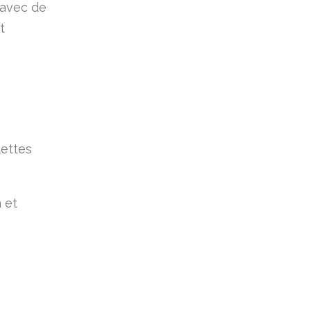
 avec de
t
lettes
 et
.