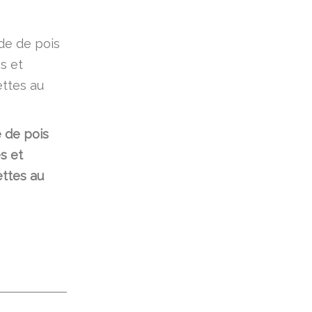
 de pois
s et
ttes au