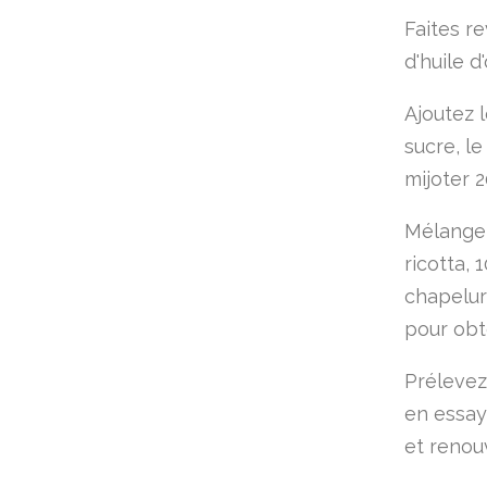
Faites r
d'huile d'
Ajoutez l
sucre, le
mijoter 
Mélangez
ricotta, 
chapelur
pour obt
Prélevez
en essay
et renou