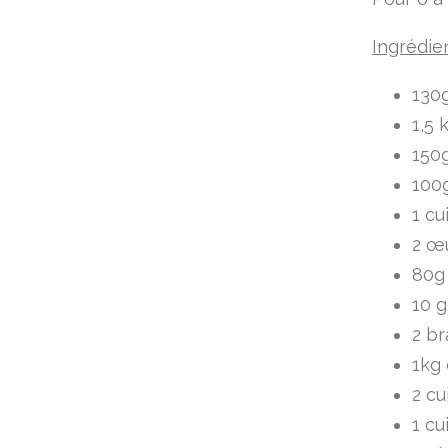
Ingrédie
130
1,5 
150g
100
1 cu
2 œ
80g 
10 g
2 br
1kg
2 cu
1 cu