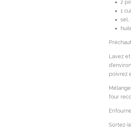
2 pi
1 cu
sel,
huil
Préchauff
Lavez et
d'environ
poivrez e
Mélangez
four reco
Enfourne
Sortez-le