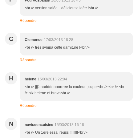
Pourvospalais
18/03/2013 18:45
<br /> version salée... délicieuse idée !<br />
Répondre
C
Clemence
17/03/2013 18:28
<br /> très sympa cette garniture !<br />
Répondre
H
helene
15/03/2013 22:04
<br /> jjj'aaaddddooorrree la couleur ; super<br /> <br /> <br
/> biz helene et bravo<br />
Répondre
N
noviceencuisine
15/03/2013 16:18
<br /> Un 1ere essai réussi!!!!!!!!!<br />