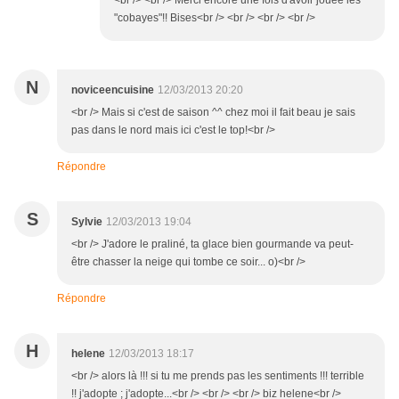
<br /> <br /> Merci encore une fois d'avoir jouée les
"cobayes"!! Bises<br /> <br /> <br /> <br />
N
noviceencuisine
12/03/2013 20:20
<br /> Mais si c'est de saison ^^ chez moi il fait beau je sais
pas dans le nord mais ici c'est le top!<br />
Répondre
S
Sylvie
12/03/2013 19:04
<br /> J'adore le praliné, ta glace bien gourmande va peut-
être chasser la neige qui tombe ce soir... o)<br />
Répondre
H
helene
12/03/2013 18:17
<br /> alors là !!! si tu me prends pas les sentiments !!! terrible
!! j'adopte ; j'adopte...<br /> <br /> <br /> biz helene<br />