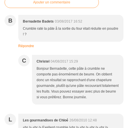
Ajouter un commentaire
B
Bernadette Badets
03/08/2017 16:52
Crumble ratė la pāte å la sortie du four ėtait rėduite en poudre
! ?
Répondre
C
Christel
04/08/2017 15:29
Bonjour Bernadette, cette pâte à crumble ne
comporte pas énormément de beurre. On obtient
donc un résultat se rapprochant d'une chapelure
gourmande, plutôt qu'une pâte recouvrant totalement
les fruits. Vous pouvez essayer avec plus de beurre
si vous préférez. Bonne journée.
L
Les gourmandises de Chloé
26/08/2010 12:48
<br /> <br /> Exellent crumble !<br /> <br /> <br /> <br />