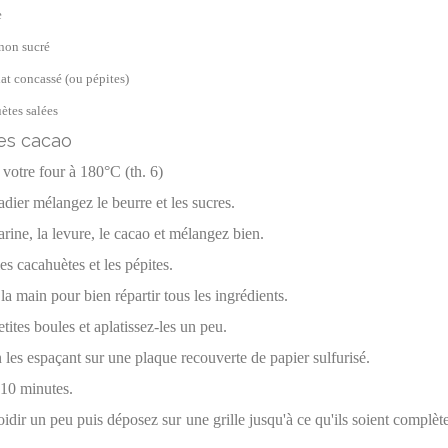
e
non sucré
at concassé (ou pépites)
ètes salées
votre four à 180°C (th. 6)
dier mélangez le beurre et les sucres.
arine, la levure, le cacao et mélangez bien.
es cacahuètes et les pépites.
a main pour bien répartir tous les ingrédients.
etites boules et aplatissez-les un peu.
 les espaçant sur une plaque recouverte de papier sulfurisé.
 10 minutes.
oidir un peu puis déposez sur
une grille jusqu'à ce qu'ils soient complè