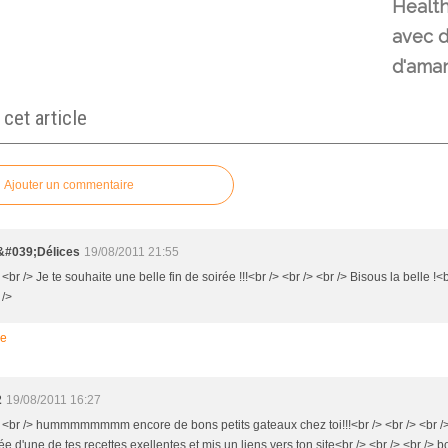
Health
avec d
d'ama
et article
Ajouter un commentaire
&#039;Délices
19/08/2011 21:55
 <br /> Je te souhaite une belle fin de soirée !!!<br /> <br /> <br /> Bisous la belle !<b
 />
re
2
19/08/2011 16:27
> <br /> hummmmmmmm encore de bons petits gateaux chez toi!!!<br /> <br /> <br />
ée d'une de tes recettes exellentes et mis un liens vers ton site<br /> <br /> <br />