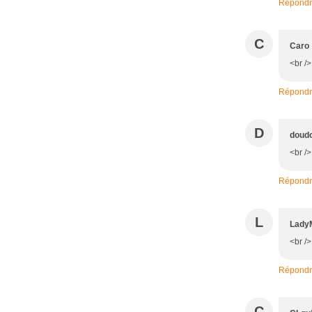
Répond
C
Caro
<br />
Répond
D
doud
<br />
Répond
L
Lady
<br />
Répond
C