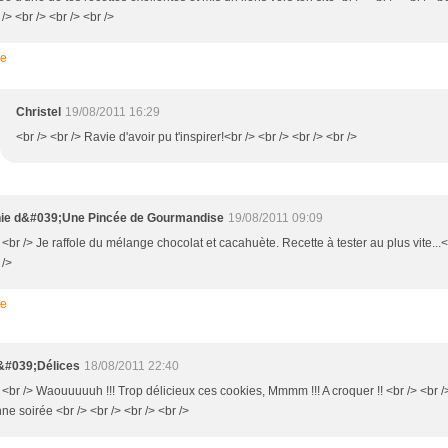
 /> <br /> <br /> <br />
re
Christel
19/08/2011 16:29
<br /> <br /> Ravie d'avoir pu t'inspirer!<br /> <br /> <br /> <br />
nie d&#039;Une Pincée de Gourmandise
19/08/2011 09:09
 <br /> Je raffole du mélange chocolat et cacahuète. Recette à tester au plus vite...<
 />
re
&#039;Délices
18/08/2011 22:40
 <br /> Waouuuuuh !!! Trop délicieux ces cookies, Mmmm !!! A croquer !! <br /> <br /
ne soirée <br /> <br /> <br /> <br />