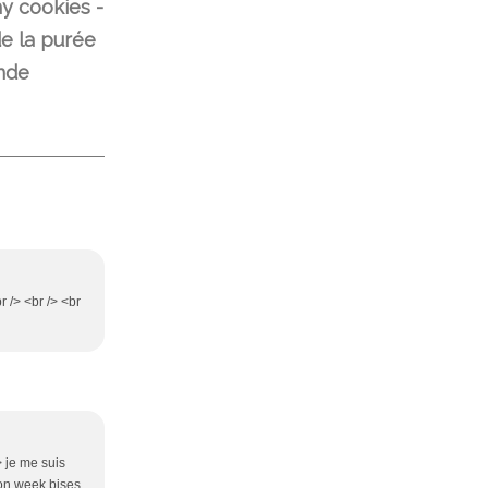
y cookies -
e la purée
nde
r /> <br /> <br
 je me suis
 bon week bises