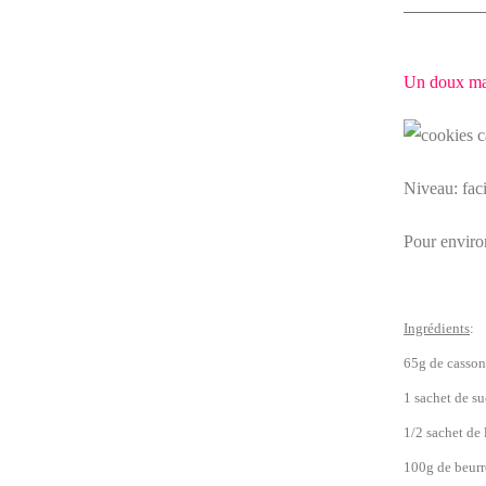
Un doux mar
Niveau: faci
Pour enviro
Ingrédients
:
65g de casso
1 sachet de su
1/2 sachet de 
100g de beur