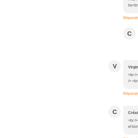
lia<br
Répond
C
V
Virgi
<br />
/> <br
Répond
C
Créa
<br />
et bon