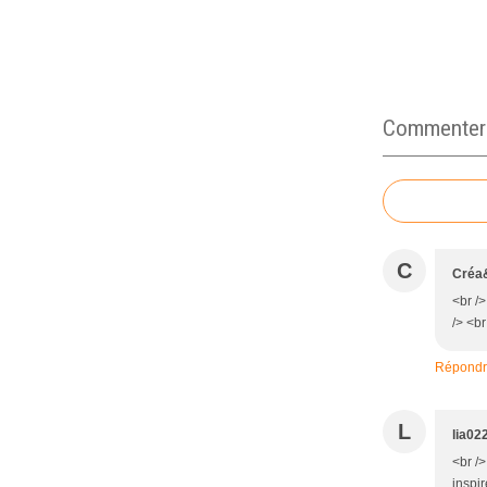
Commenter c
C
Créa
<br />
/> <br
Répond
L
lia02
<br /
inspir