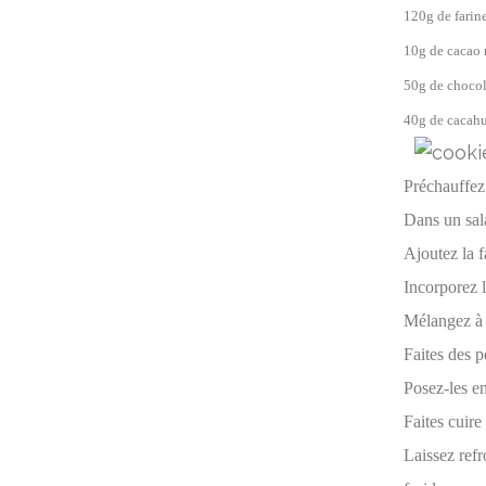
120g de farin
10g de cacao 
50g de chocol
40g de cacahu
Préchauffez 
Dans un sala
Ajoutez la f
Incorporez l
Mélangez à l
Faites des p
Posez-les en
Faites cuire
Laissez refr