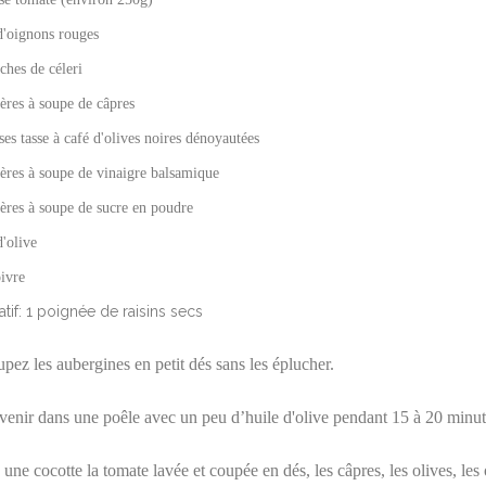
d'oignons rouges
ches de céleri
lères à soupe de câpres
ses tasse à café d'olives noires dénoyautées
lères à soupe de vinaigre balsamique
lères à soupe de sucre en poudre
d'olive
oivre
tatif: 1 poignée de raisins secs
pez les aubergines en petit dés sans les éplucher.
evenir dans une poêle avec un peu d’huile d'olive pendant 15 à 20 minut
une cocotte la tomate lavée et coupée en dés, les câpres, les olives, les