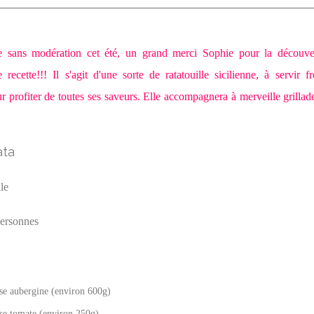
sans modération cet été, un grand merci Sophie pour la découver
e recette!!! Il s'agit d'une sorte de ratatouille sicilienne, à servir 
r profiter de toutes ses saveurs. Elle accompagnera à merveille grillad
le
personnes
se aubergine (environ 600g)
se tomate (environ 250g)