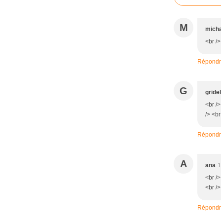
M
mich
<br />
Répond
G
gridel
<br />
/> <br
Répond
A
ana
1
<br />
<br />
Répond