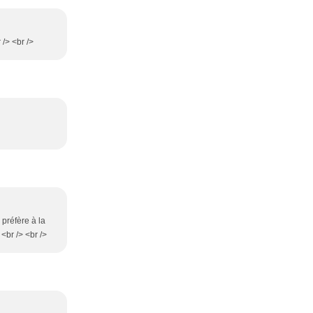
 /> <br />
 préfère à la
 <br /> <br />