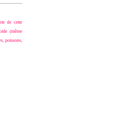
te de cette
froide (même
es, poissons,