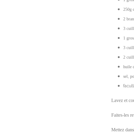
250g 
2 bran
3 cuil
1 gros
3 cuil
2 cuil
huile 
sel, p
facul
Lavez et cou
Faites-les r
Mettez dans 