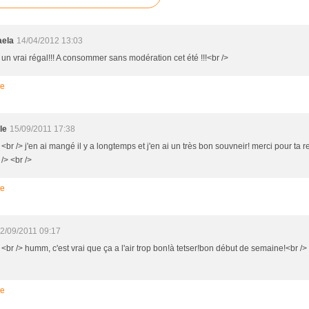
aela
14/04/2012 13:03
 un vrai régal!!! A consommer sans modération cet été !!!<br />
re
le
15/09/2011 17:38
 <br /> j'en ai mangé il y a longtemps et j'en ai un très bon souvneir! merci pour ta r
 /> <br />
re
2/09/2011 09:17
 <br /> humm, c'est vrai que ça a l'air trop bon!à tetser!bon début de semaine!<br /> 
re