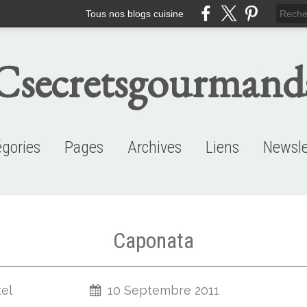
Tous nos blogs cuisine
Csecretsgourmand
égories
Pages
Archives
Liens
Newsle
mpagnements... (58)
ettes du mon... (19)
chées au cho... (34)
eaux au choc... (51)
cuits amande... (22)
pes-glaces-c... (24)
ro: madelein... (13)
nde: agneau-... (13)
es et gâteau... (44)
ettes végéta... (27)
fins et whoo... (12)
pes et velou... (46)
s avez testé... (19)
ck et samoss... (16)
fins et moel... (14)
eaux chic et... (23)
mmes de terre (16)
isson: saumon (23)
serts aux fr... (34)
nardises (fi... (28)
cuits au cho... (27)
ro: financie... (15)
ns, brioches... (14)
za gaufres f... (17)
ro: biscuits... (45)
ande: poulet... (52)
éro: à tartin... (49)
rtes et tatin... (50)
isson: cabill... (26)
cette de base (16)
éro: feuillet... (24)
rtes et terri... (18)
sserts divers (36)
éro: crackers (15)
éro: verrines (27)
ande: canard (12)
péro: cannelés (9)
péro: cookies (17)
aint-Jacques (14)
iande: boeuf (18)
péro: divers (60)
Cakes salés (17)
Index sucré (17)
Flash back (34)
Index salé (32)
Crevettes (12)
Biscuits (33)
Cookies (30)
Entrées (66)
Annuaires et partenariats
Catégories de recettes
Mes coups de ♥
Portrait
2026
2025
2024
2023
2022
2021
2020
2019
2018
2017
2016
2015
2014
2013
2012
2011
2010
2009
Belle coco
Revol
Caponata
tel
10 Septembre 2011