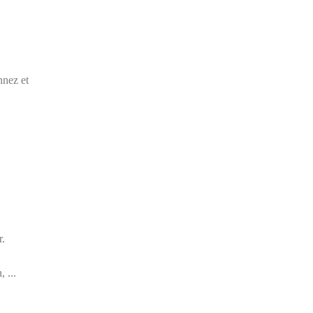
nnez et
r.
 ...