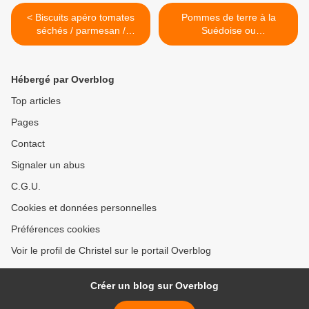
< Biscuits apéro tomates
Pommes de terre à la
séchés / parmesan /
Suédoise ou
sésame / thym
Hasselbackpotatis >
Hébergé par Overblog
Top articles
Pages
Contact
Signaler un abus
C.G.U.
Cookies et données personnelles
Préférences cookies
Voir le profil de Christel sur le portail Overblog
Créer un blog sur Overblog