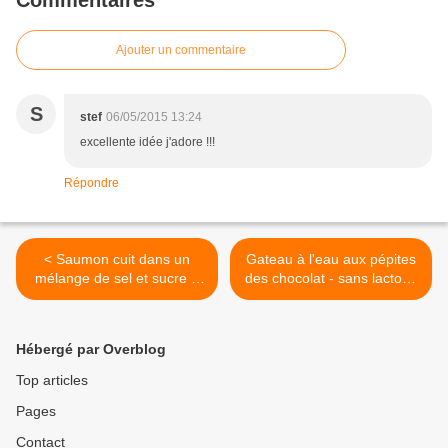
Commentaires
Ajouter un commentaire
S
stef
06/05/2015 13:24
excellente idée j'adore !!!
Répondre
< Saumon cuit dans un
Gateau à l'eau aux pépites
mélange de sel et sucre //
des chocolat - sans lactose
très facile à préparer !
- sans oeuf, facile et
gourmand! >
Hébergé par Overblog
Top articles
Pages
Contact