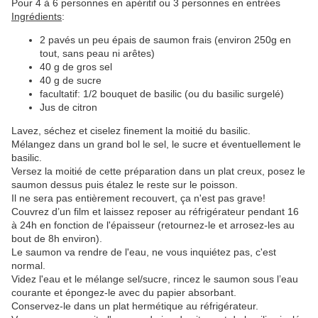
Pour 4 à 6 personnes en apéritif ou 3 personnes en entrées
Ingrédients
:
2 pavés un peu épais de saumon frais (environ 250g en
tout, sans peau ni arêtes)
40 g de gros sel
40 g de sucre
facultatif: 1/2 bouquet de basilic (ou du basilic surgelé)
Jus de citron
Lavez, séchez et ciselez finement la moitié du basilic.
Mélangez dans un grand bol le sel, le sucre et éventuellement le
basilic.
Versez la moitié de cette préparation dans un plat creux, posez le
saumon dessus puis étalez le reste sur le poisson.
Il ne sera pas entièrement recouvert, ça n'est pas grave!
Couvrez d’un film et laissez reposer au réfrigérateur pendant 16
à 24h en fonction de l'épaisseur (retournez-le et arrosez-les au
bout de 8h environ).
Le saumon va rendre de l'eau, ne vous inquiétez pas, c'est
normal.
Videz l'eau et le mélange sel/sucre, rincez le saumon sous l’eau
courante et épongez-le avec du papier absorbant.
Conservez-le dans un plat hermétique au réfrigérateur.