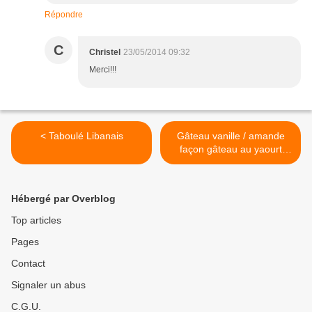
Répondre
C
Christel
23/05/2014 09:32
Merci!!!
< Taboulé Libanais
Gâteau vanille / amande
façon gâteau au yaourt
sans gluten / sans lactose,
sans huile ni beurre, avec
du lait d'amande à la vanille
Hébergé par Overblog
Bjorg! >
Top articles
Pages
Contact
Signaler un abus
C.G.U.