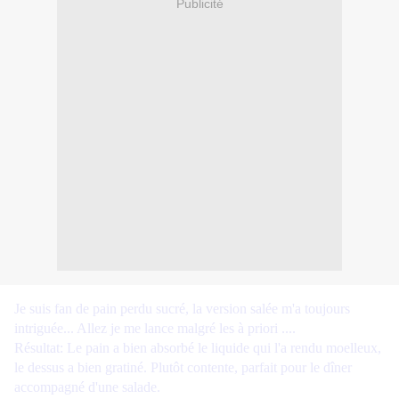
Publicité
Je suis fan de pain perdu sucré, la version salée m'a toujours
intriguée... Allez je me lance malgré les à priori ....
Résultat: Le pain a bien absorbé le liquide qui l'a rendu moelleux,
le dessus a bien gratiné. Plutôt contente, parfait pour le dîner
accompagné d'une salade.