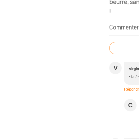
beurre, sa
!
Commenter c
V
virgin
<br /
Répond
C