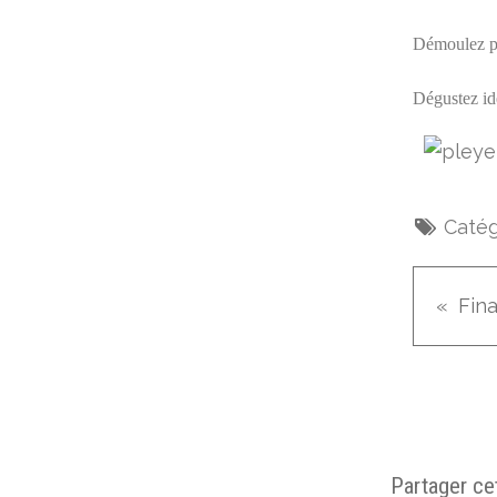
Démoulez pui
Dégustez id
Catég
Fin
Partager cet