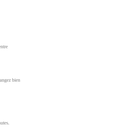
entre
langez bien
utes.