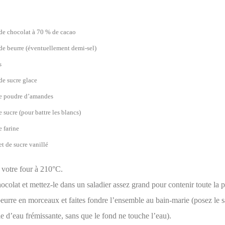
de chocolat à 70 % de cacao
de beurre (éventuellement demi-sel)
s
de sucre glace
e poudre d’amandes
e sucre (pour battre les blancs)
e farine
et de sucre vanillé
 votre four à 210°C.
ocolat et mettez-le dans un saladier assez grand pour contenir toute la p
eurre en morceaux et faites fondre l’ensemble au bain-marie (posez le s
e d’eau frémissante, sans que le fond ne touche l’eau).