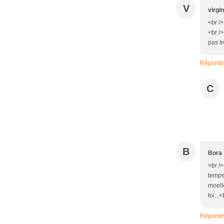
V
virgin
<br />
<br />
pas tr
Répond
C
B
Bora
<br />
temps.
moell
toi...<
Répond