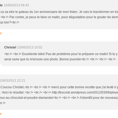
ie
15/06/2013 09:43
 ca va etre le gateau du 1er anniversaire de mon fiston. Je vais le transformer en tra
 <br /> Par contre, je peux le faire ce matin, pour dégustation pour le gouter de dem
op loin?<br />
re
Christel
15/06/2013 10:02
<br /> <br /> Excellente idée! Pas de problème pour le préparer ce matin! Si tu y
serai ravie que tu m'envoie une photo. Bonne journée<br /> <br /> <br /> <br />
10/03/2012 22:21
 Coucou Christel,<br /> <br /> <br /> merci pour cette bonne recette que j'ai testé il
 Voici le résultat :<br /> <br /> <br /> http://bocook.wordpress.com/2012/03/06/pley
eux-au-chocolat-et-poudre-damande/<br /> <br /> <br /> A bientôt pour de nouveaux
br />
re