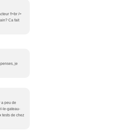
cteur !!<br />
ain? Ca fait
 penses, je
 y a peu de
el-le-gateau-
 tests de chez