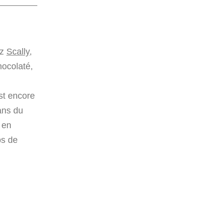
ez
Scally
,
ocolaté,
st encore
ans du
e en
ps de