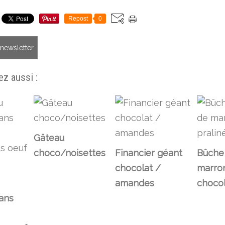
Repost
0
a newsletter
z aussi :
Gâteau
choco/noisettes
Financier géant
Bûche
chocolat /
marron
amandes
chocol
sans