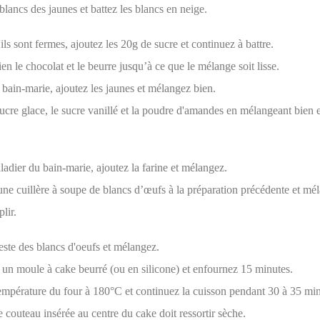
blancs des jaunes et battez les blancs en neige.
ils sont fermes, ajoutez les 20g de sucre et continuez à battre.
n le chocolat et le beurre jusqu’à ce que le mélange soit lisse.
bain-marie, ajoutez les jaunes et mélangez bien.
ucre glace, le sucre vanillé et la poudre d'amandes en mélangeant bien 
aladier du bain-marie, ajoutez la farine et mélangez.
une cuillère à soupe de blancs d’œufs à la préparation précédente et mé
lir.
este des blancs d'oeufs et mélangez.
 un moule à cake beurré (ou en silicone) et enfournez 15 minutes.
température du four à 180°C et continuez la cuisson pendant 30 à 35 min
couteau insérée au centre du cake doit ressortir sèche.