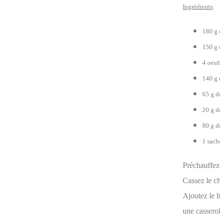
Ingrédients
:
180 g 
150 g 
4 oeuf
140 g 
65 g d
20 g d
80 g d
1 sach
Préchauffez
Cassez le ch
Ajoutez le b
une casserol