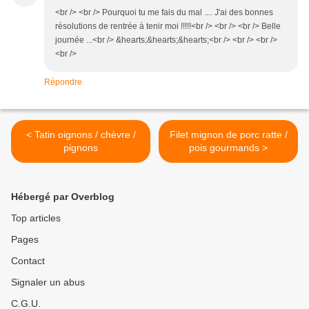
<br /> <br /> Pourquoi tu me fais du mal .... J'ai des bonnes
résolutions de rentrée à tenir moi !!!!!<br /> <br /> <br /> Belle
journée ...<br /> &hearts;&hearts;&hearts;<br /> <br /> <br />
<br />
Répondre
< Tatin oignons / chèvre /
Filet mignon de porc ratte /
pignons
pois gourmands >
Hébergé par Overblog
Top articles
Pages
Contact
Signaler un abus
C.G.U.