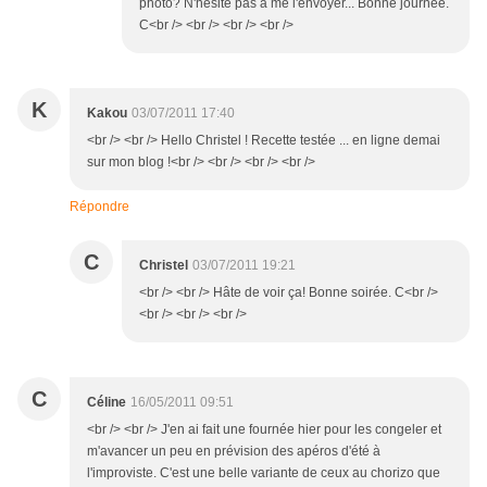
photo? N'hésite pas à me l'envoyer... Bonne journée.
C<br /> <br /> <br /> <br />
K
Kakou
03/07/2011 17:40
<br /> <br /> Hello Christel ! Recette testée ... en ligne demai
sur mon blog !<br /> <br /> <br /> <br />
Répondre
C
Christel
03/07/2011 19:21
<br /> <br /> Hâte de voir ça! Bonne soirée. C<br />
<br /> <br /> <br />
C
Céline
16/05/2011 09:51
<br /> <br /> J'en ai fait une fournée hier pour les congeler et
m'avancer un peu en prévision des apéros d'été à
l'improviste. C'est une belle variante de ceux au chorizo que