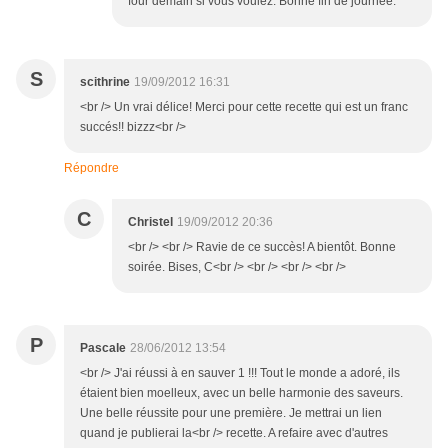
four demain si vous voulez. Bonne fin de journée.
S
scithrine
19/09/2012 16:31
<br /> Un vrai délice! Merci pour cette recette qui est un franc
succés!! bizzz<br />
Répondre
C
Christel
19/09/2012 20:36
<br /> <br /> Ravie de ce succès! A bientôt. Bonne
soirée. Bises, C<br /> <br /> <br /> <br />
P
Pascale
28/06/2012 13:54
<br /> J'ai réussi à en sauver 1 !!! Tout le monde a adoré, ils
étaient bien moelleux, avec un belle harmonie des saveurs.
Une belle réussite pour une première. Je mettrai un lien
quand je publierai la<br /> recette. A refaire avec d'autres