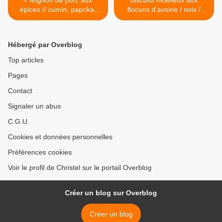
< Mignon de porc aux
Biscuits moelleux aux
épices // cumin, paprika,
flocons d'avoine / noix /
piment d'Espelette
amandes / noisettes >
Hébergé par Overblog
Top articles
Pages
Contact
Signaler un abus
C.G.U.
Cookies et données personnelles
Préférences cookies
Voir le profil de Christel sur le portail Overblog
Créer un blog sur Overblog
Créer un blog