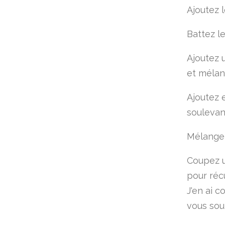
Ajoutez 
Battez l
Ajoutez 
et mélan
Ajoutez 
soulevan
Mélangez 
Coupez un
pour réc
J'en ai 
vous souh