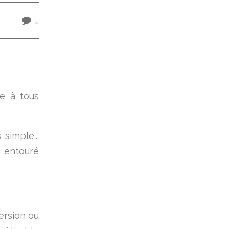
…
e à tous
simple...
e entouré
ersion ou