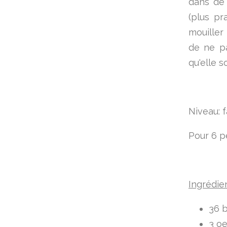
dans de 
(plus pr
mouiller 
de ne pa
qu'elle so
Niveau: f
Pour 6 
Ingrédie
36 b
3 oe