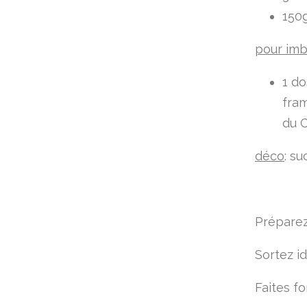
150g
pour imb
1 do
fra
du C
déco
: su
Préparez
Sortez i
Faites fo