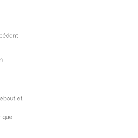
écédent
en
debout et
r que