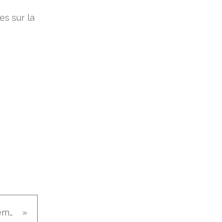
es sur la
Carpaccio de saumon au gingembre et citron vert