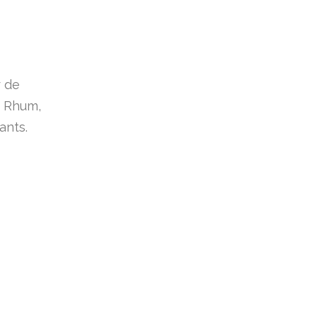
r de
u Rhum,
ants.