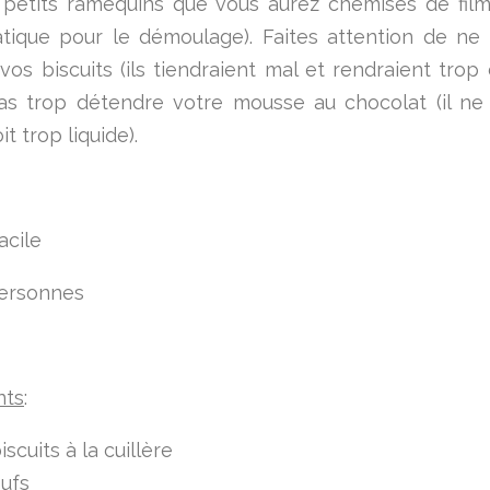
petits ramequins que vous aurez chemisés de film
atique pour le démoulage). Faites attention de ne
vos biscuits (ils tiendraient mal et rendraient trop 
s trop détendre votre mousse au chocolat (il ne
it trop liquide).
acile
personnes
nts
:
iscuits à la cuillère
ufs