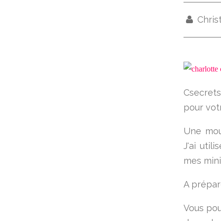
Chris
Csecret
pour votr
Une mous
J'ai uti
mes mini-
A prépar
Vous pou