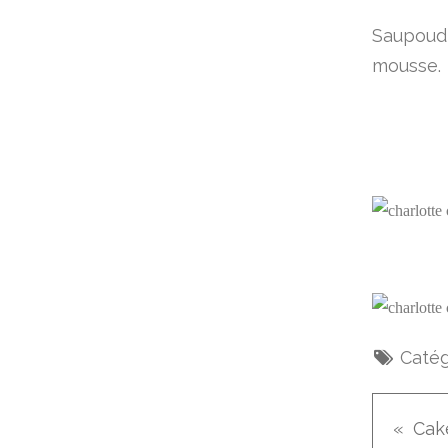
Saupoudr
mousse.
Catég