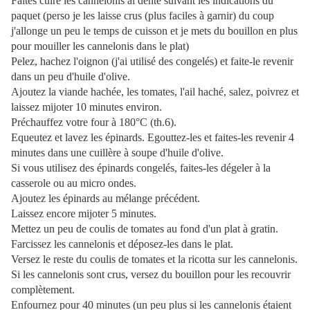
Faites cuire les cannelonis al dente suivant les indications du
paquet (perso je les laisse crus (plus faciles à garnir) du coup
j'allonge un peu le temps de cuisson et je mets du bouillon en plus
pour mouiller les cannelonis dans le plat)
Pelez, hachez l'oignon (j'ai utilisé des congelés) et faite-le revenir
dans un peu d'huile d'olive.
Ajoutez la viande hachée, les tomates, l'ail haché, salez, poivrez et
laissez mijoter 10 minutes environ.
Préchauffez votre four à 180°C (th.6).
Equeutez et lavez les épinards. Egouttez-les et faites-les revenir 4
minutes dans une cuillère à soupe d'huile d'olive.
Si vous utilisez des épinards congelés, faites-les dégeler à la
casserole ou au micro ondes.
Ajoutez les épinards au mélange précédent.
Laissez encore mijoter 5 minutes.
Mettez un peu de coulis de tomates au fond d'un plat à gratin.
Farcissez les cannelonis et déposez-les dans le plat.
Versez le reste du coulis de tomates et la ricotta sur les cannelonis.
Si les cannelonis sont crus, versez du bouillon pour les recouvrir
complètement.
Enfournez pour 40 minutes (un peu plus si les cannelonis étaient