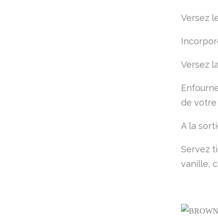
Versez l
Incorpore
Versez l
Enfourne
de votre
A la sort
Servez t
vanille,