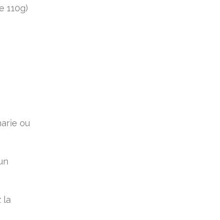
e 110g)
arie ou
un
 la