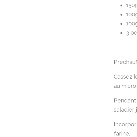
150g
100g
100
3 oe
Préchauff
Cassez l
au micro
Pendant 
saladier
Incorpor
farine.