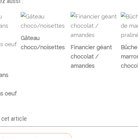
z aussi :
Gâteau
choco/noisettes
Financier géant
Bûche
chocolat /
marron
amandes
chocol
sans
ns oeuf
et article