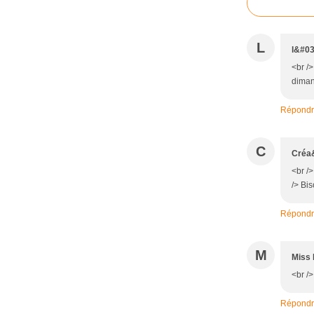
L
l&#03
<br />
diman
Répond
C
Créa
<br /
/> Bis
Répond
M
Miss 
<br />
Répond