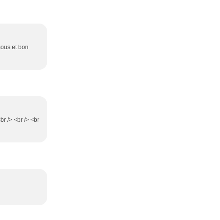
isous et bon
 /> <br /> <br