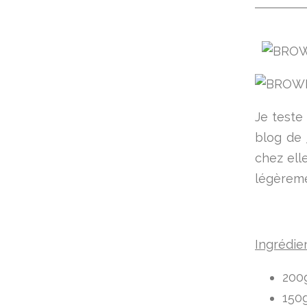
Je teste
blog de
chez elle
légèreme
Ingrédie
200
150g