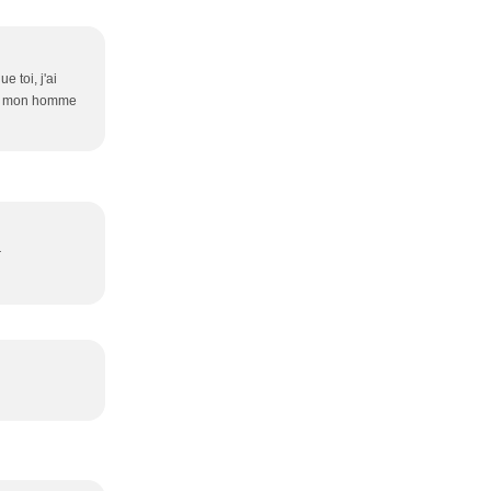
e toi, j'ai
 et mon homme
r