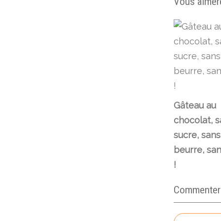
Vous aimere
Gâteau au
chocolat, 
sucre, sans
beurre, sa
!
Commenter c