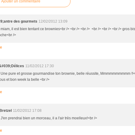
Ajouter un commentaire
9;antre des gourmets
12/02/2012 13:09
 miam, il est bien tentant ce brownies<br /> <br /> <br /> <br /> <br /> <br /> gros b
che<br />
re
&#039;Délices
11/02/2012 17:30
> Une pure et grosse gourmandise ton brownie, belle réussite, Mmmmmmmmmm !!<br
ous et bon week la belle <br />
re
Bretzel
11/02/2012 17:08
 J'en prendrai bien un morceau, il a l'air très moelleux!<br />
re