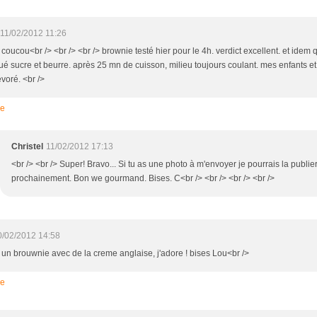
11/02/2012 11:26
 coucou<br /> <br /> <br /> brownie testé hier pour le 4h. verdict excellent. et idem qu
ué sucre et beurre. après 25 mn de cuisson, milieu toujours coulant. mes enfants
voré. <br />
re
Christel
11/02/2012 17:13
<br /> <br /> Super! Bravo... Si tu as une photo à m'envoyer je pourrais la publie
prochainement. Bon we gourmand. Bises. C<br /> <br /> <br /> <br />
0/02/2012 14:58
> un brouwnie avec de la creme anglaise, j'adore ! bises Lou<br />
re