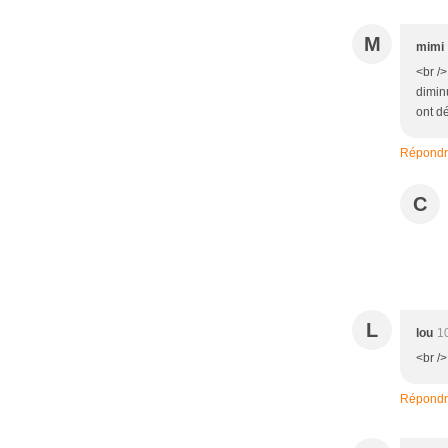
M
mimi
<br />
dimin
ont dé
Répond
C
L
lou
1
<br /
Répond