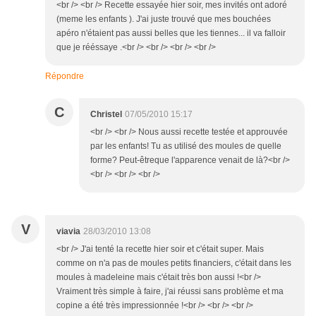
<br /> <br /> Recette essayée hier soir, mes invités ont adoré
(meme les enfants ). J'ai juste trouvé que mes bouchées
apéro n'étaient pas aussi belles que les tiennes... il va falloir
que je rééssaye .<br /> <br /> <br /> <br />
Répondre
C
Christel
07/05/2010 15:17
<br /> <br /> Nous aussi recette testée et approuvée
par les enfants! Tu as utilisé des moules de quelle
forme? Peut-êtreque l'apparence venait de là?<br />
<br /> <br /> <br />
V
viavia
28/03/2010 13:08
<br /> J'ai tenté la recette hier soir et c'était super. Mais
comme on n'a pas de moules petits financiers, c'était dans les
moules à madeleine mais c'était très bon aussi !<br />
Vraiment très simple à faire, j'ai réussi sans problème et ma
copine a été très impressionnée !<br /> <br /> <br />