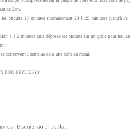
re à soupe) et disposez-les sur la plaque de votre four recouverte de pap
çant de 5cm.
e les biscuits 15 minutes (normalement 20 à 25 minutes) jusqu'à ce q
oidir 1 à 2 minutes puis déposez les biscuits sur un grille pour les lais
nt.
s se conservent 1 semaine dans une boîte en métal.
ories :
Biscuits au chocolat