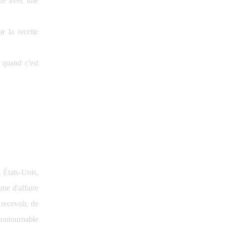
aque avec une
ur la recette
e quand c'est
 États-Unis,
me d'affaire
recevoir, de
ncontournable