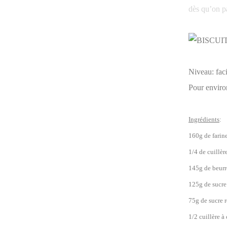
dès qu’on pa
Niveau: faci
Pour enviro
Ingrédients
:
160g de farin
1/4 de cuillèr
145g de beurr
125g de sucre
75g de sucre 
1/2 cuillère à 