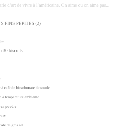
rle d’art de vivre à l’américaine. On aime ou on aime pas...
le
n 30 biscuits
e
e à café de bicarbonate de soude
e à température ambiante
 en poudre
roux
café de gros sel