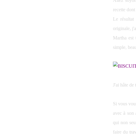
Allez soyons
recette dont 
Le résultat 
originale, j
Martha est t
simple, beau
J'ai hâte de
Si vous vou
avec à son 
qui non seu
faire du tra