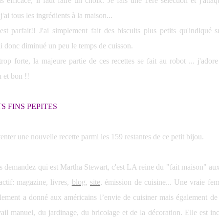
 efficace, il faut faire un choix. Je fais une 1ère sélection et j'att
j'ai tous les ingrédients à la maison...
est parfait!! J'ai simplement fait des biscuits plus petits qu'indiqué s
'ai donc diminué un peu le temps de cuisson.
rop forte, la majeure partie de ces recettes se fait au robot ... j'ador
 et bon !!
 tenter une nouvelle recette parmi les 159 restantes de ce petit bijou.
s demandez qui est Martha Stewart, c'est LA reine du "fait maison" aux
actif: magazine, livres,
blog
,
site
, émission de cuisine... Une vraie fem
lement a donné aux américains l’envie de cuisiner mais également de 
vail manuel, du jardinage, du bricolage et de la décoration. Elle est i