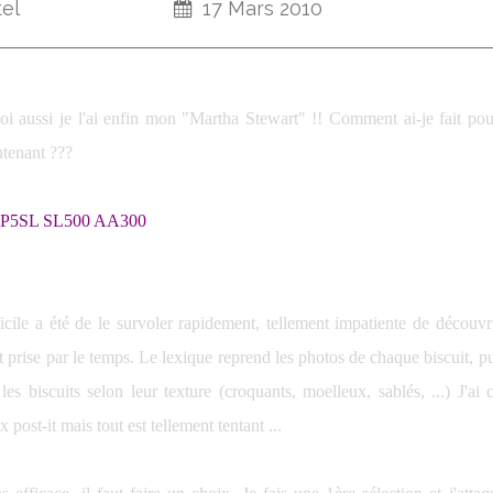
tel
17 Mars 2010
oi aussi je l'ai enfin mon "Martha Stewart" !! Comment ai-je fait pou
ntenant ???
icile a été de le survoler rapidement, tellement impatiente de découvr
t prise par le temps. Le lexique reprend les photos de chaque biscuit, pu
 les biscuits selon leur texture (croquants, moelleux, sablés, ...) J'
x post-it mais tout est tellement tentant ...