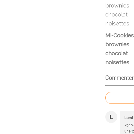
Mi-Cookies
brownies
chocolat
noisettes
Commenter c
L
Lumi
<br />
une to