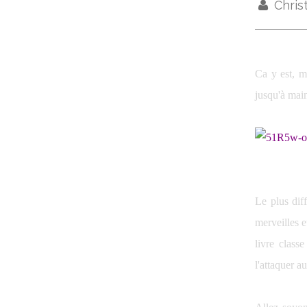
Chris
Ca y est, m
jusqu'à mai
Le plus diff
merveilles e
livre classe
l'attaquer au