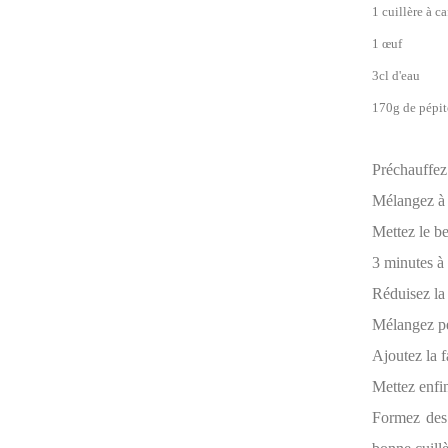
1 cuillère à ca
1 œuf
3cl d'eau
170g de pépit
Préchauffez
Mélangez à l
Mettez le be
3 minutes à
Réduisez la v
Mélangez pe
Ajoutez la f
Mettez enfin
Formez des 