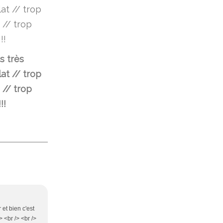
s très
at // trop
 // trop
!!
 et bien c'est
> <br /> <br />