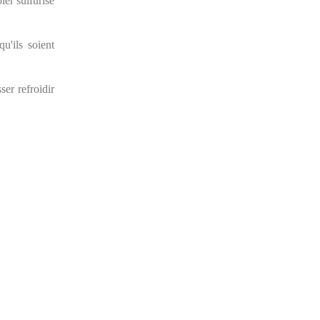
ier sulfurisé
u'ils soient
ser refroidir