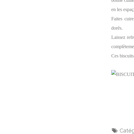
bonne cuillè
en les espa
Faites cuir
dorés.
Laissez refr
complèteme
Ces biscuit
Catég