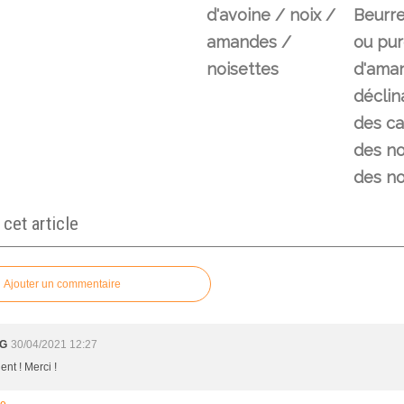
d'avoine / noix /
Beurr
amandes /
ou pu
noisettes
d'ama
déclin
des ca
des no
des noi
et article
Ajouter un commentaire
 G
30/04/2021 12:27
ent ! Merci !
re