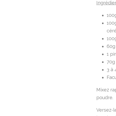
Ingrédie
100g
100
céré
100g
60g
1 pi
70g 
3 à 
Facu
Mixez ra
poudre.
Versez-le