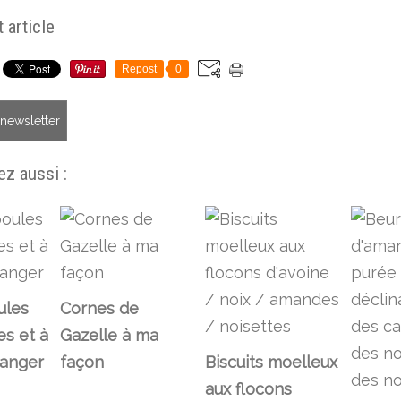
 article
Repost
0
a newsletter
z aussi :
ules
Cornes de
s et à
Gazelle à ma
oranger
façon
Biscuits moelleux
aux flocons