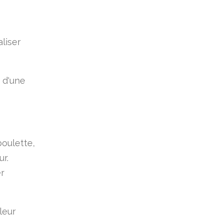
liser
 d'une
boulette,
ur.
er
leur