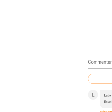
Commenter c
L
Lady
Excell
Répond