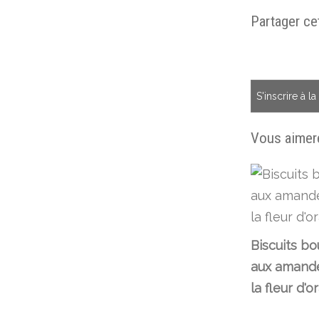
Partager cet
S'inscrire à l
Vous aimere
Biscuits bo
aux amande
la fleur d'