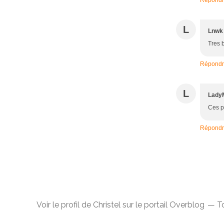
L
Lnwk
Tres b
Répond
L
Lady
Ces pe
Répond
Voir le profil de
Christel
sur le portail Overblog
To