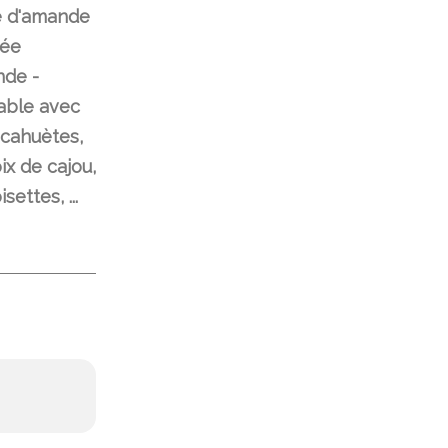
e d'amande
rée
nde -
able avec
cahuètes,
ix de cajou,
settes, ...