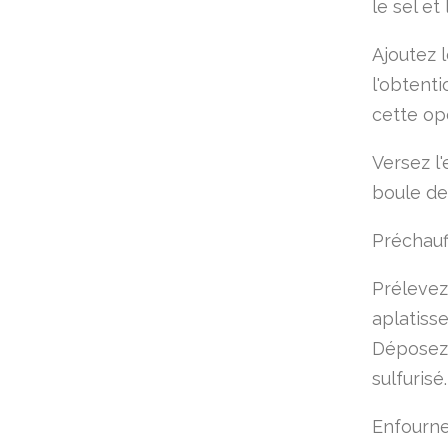
le sel e
Ajoutez l
l'obtent
cette op
Versez l
boule de
Préchauff
Prélevez
aplatiss
Déposez-
sulfurisé.
Enfourne