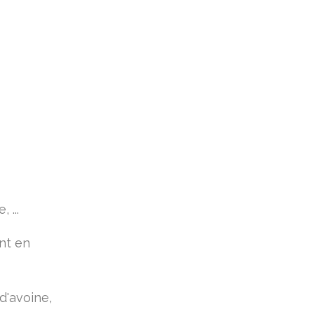
 ...
nt en
 d'avoine,