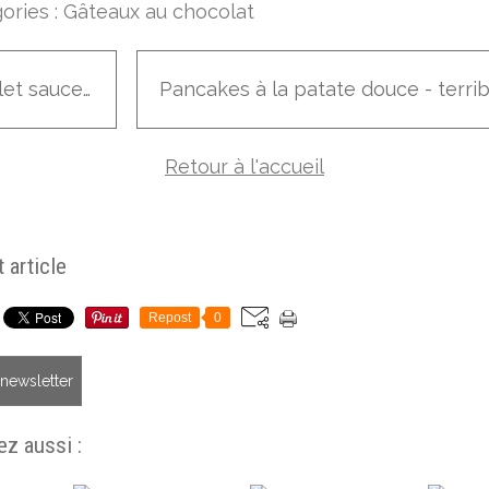
ories :
Gâteaux au chocolat
Poulet sauce aigre douce
Retour à l'accueil
 article
Repost
0
a newsletter
z aussi :