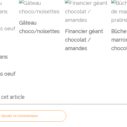
Gâteau
choco/noisettes
Financier géant
Bûche
chocolat /
marron
amandes
chocol
sans
ns oeuf
et article
Ajouter un commentaire