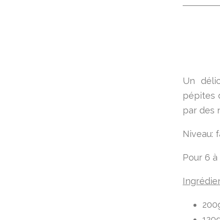
Un déli
pépites 
par des n
Niveau: f
Pour 6 à
Ingrédien
200g
120