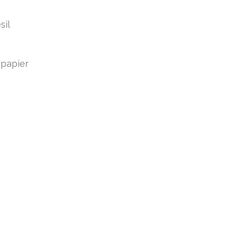
sil
 papier