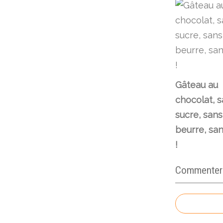
Gâteau au
chocolat, 
sucre, sans
beurre, sa
!
Commenter c