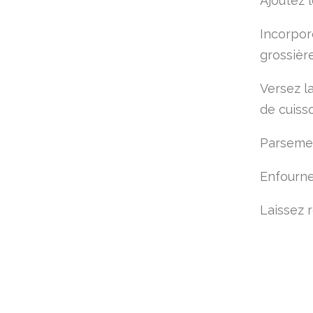
Ajoutez 
Incorpor
grossièr
Versez l
de cuiss
Parsemez
Enfournez
Laissez 