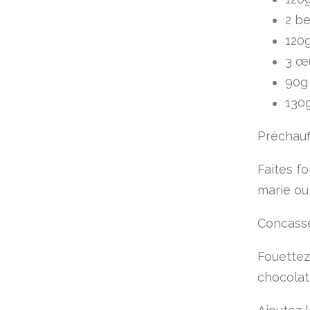
2 be
120
3 œ
90g 
130g
Préchauff
Faites f
marie ou
Concasse
Fouettez
chocolat/