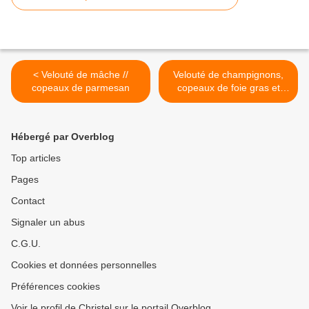
< Velouté de mâche //
Velouté de champignons,
copeaux de parmesan
copeaux de foie gras et
éclats de noisettes >
Hébergé par Overblog
Top articles
Pages
Contact
Signaler un abus
C.G.U.
Cookies et données personnelles
Préférences cookies
Voir le profil de Christel sur le portail Overblog