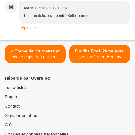
M
Marie L
27/09/2017 16:04
Pour un délicieux apéritif ! Belle journée
Répondre
< Crème de courgettes et
Buddha Bowl, 2ème essai
noix de cajou // à utiliser en
version Green Healthy
verrines, tartinade ou sauce
Buddha Bowl. >
Hébergé par Overblog
Top articles
Pages
Contact
Signaler un abus
C.G.U.
Cookies et données personnelles