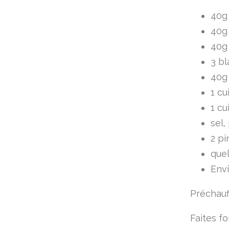
40g 
40g
40g
3 bl
40g
1 cu
1 cu
sel,
2 pi
quel
Envi
Préchauff
Faites fo