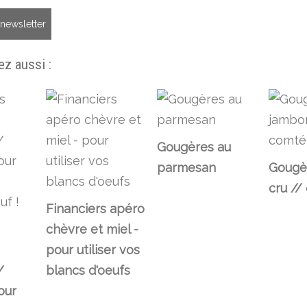
a newsletter
z aussi :
Gougères au
parmesan
Gougè
cru //
Financiers apéro
chèvre et miel -
pour utiliser vos
/
blancs d'oeufs
our