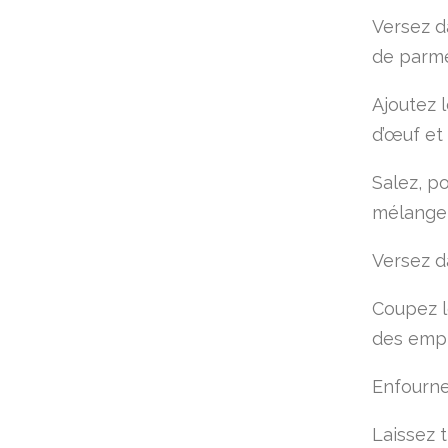
Versez d
de parme
Ajoutez 
d’œuf et 
Salez, po
mélangez
Versez d
Coupez l
des empr
Enfourne
Laissez t