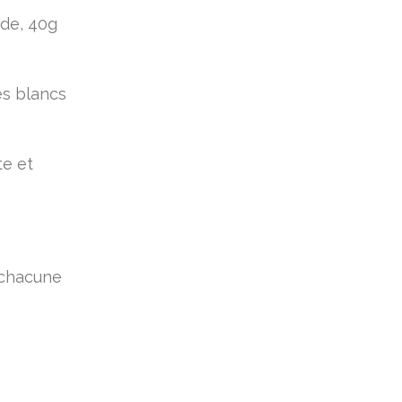
nde, 40g
es blancs
te et
 chacune