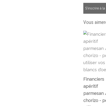
S'inscrire à l
Vous aimere
Financiers
apéritif
parmesan 
chorizo - p