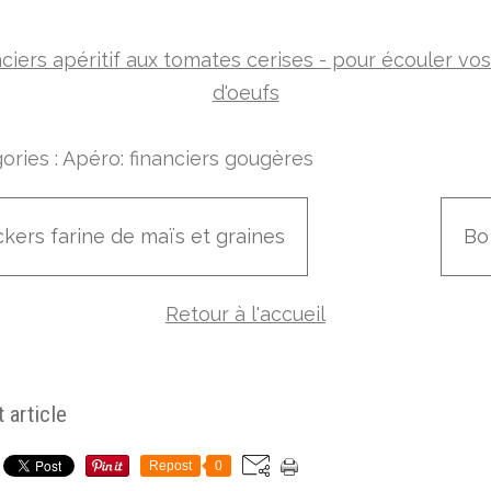
ories :
Apéro: financiers gougères
kers farine de maïs et graines
Bo
Retour à l'accueil
 article
Repost
0