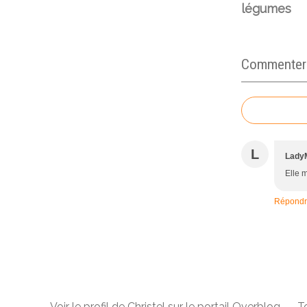
légumes
Commenter c
L
Lady
Elle 
Répond
Voir le profil de
Christel
sur le portail Overblog
To