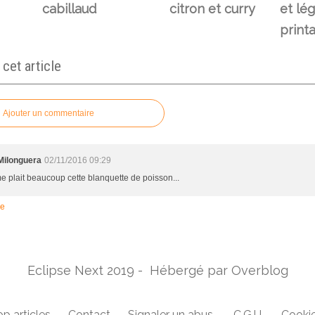
cabillaud
citron et curry
et lé
print
et article
Ajouter un commentaire
Milonguera
02/11/2016 09:29
me plait beaucoup cette blanquette de poisson...
re
Eclipse Next 2019 - Hébergé par
Overblog
p articles
Contact
Signaler un abus
C.G.U.
Cookie