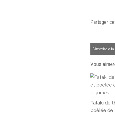
Partager cet
S'inscrire à l
Vous aimere
Tataki de t
poêlée de