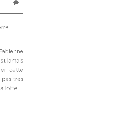
…
 Fabienne
est jamais
rer cette
 pas très
a lotte.