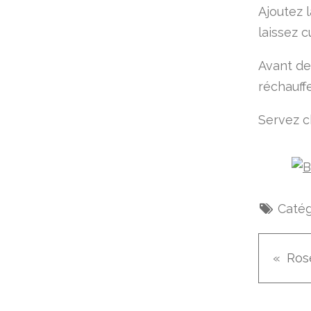
Ajoutez 
laissez c
Avant de
réchauff
Servez c
Catég
Rose