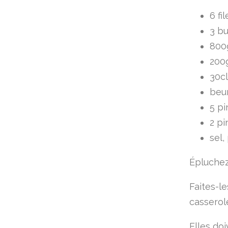
6 fi
3 bu
800
200
30cl
beu
5 pi
2 p
sel,
Épluchez
Faites-l
casserole
Elles do