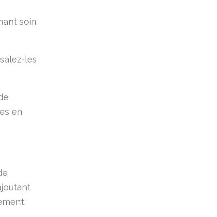
nant soin
 salez-les
 de
les en
de
ajoutant
rement.