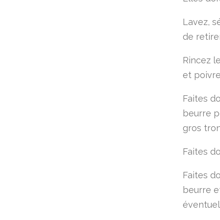
Lavez, s
de retire
Rincez le
et poivre
Faites d
beurre p
gros tro
Faites d
Faites d
beurre e
éventuel