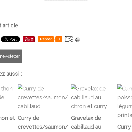
 article
Repost
0
a newsletter
z aussi :
hon et
Curry de
Gravelax de
crevettes/saumon/
cabillaud au
Curry