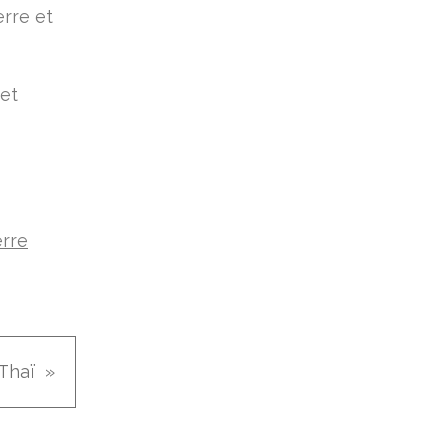
erre et
 et
Thaï