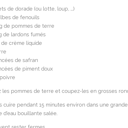
lets de dorade (ou lotte, loup, ...)
lbes de fenouils
g de pommes de terre
g de lardons fumés
 de crème liquide
rre
ncées de safran
incées de piment doux
 poivre
 les pommes de terre et coupez-les en grosses rond
es cuire pendant 15 minutes environ dans une grande
 d'eau bouillante salée.
ivent rester fermes.