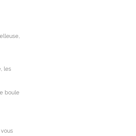
elleuse,
, les
ne boule
a vous