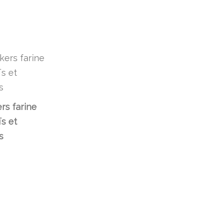
rs farine
s et
s