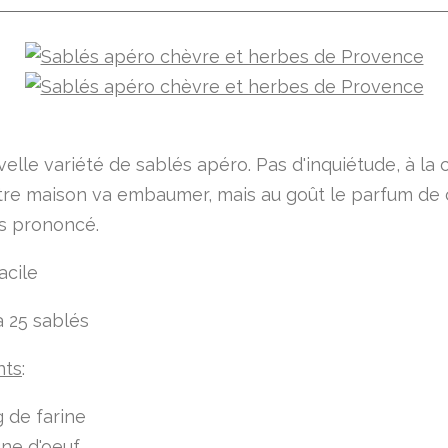
elle variété de sablés apéro. Pas d'inquiétude, à la 
tre maison va embaumer, mais au goût le parfum de
s prononcé.
acile
à 25 sablés
nts
:
 de farine
une d'oeuf