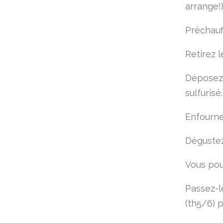
arrange!)
Préchauff
Retirez l
Déposez-
sulfurisé.
Enfourne
Dégustez
Vous pou
Passez-l
(th5/6) 