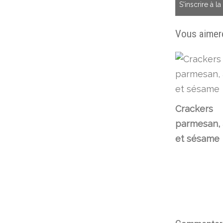
S'inscrire à l
Vous aimere
Crackers
parmesan, 
et sésame