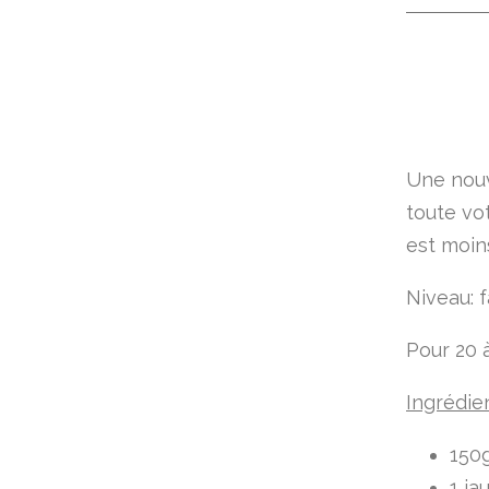
Une nouv
toute vo
est moin
Niveau: f
Pour 20 
Ingrédie
150g
1 ja