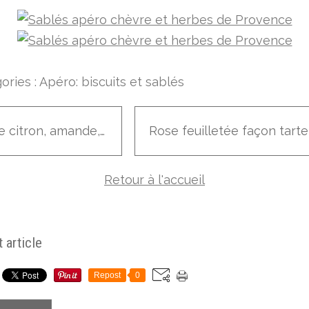
ories :
Apéro: biscuits et sablés
Cake citron, amande, huile d'olive et miel
Retour à l'accueil
 article
Repost
0