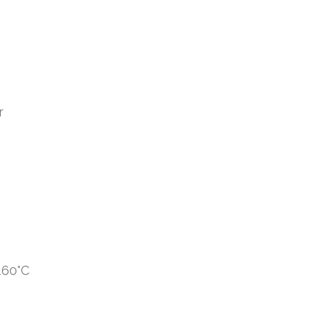
r
160°C