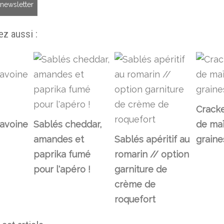
a newsletter
z aussi :
Cracke
avoine
Sablés cheddar,
de maï
amandes et
Sablés apéritif au
graine
paprika fumé
romarin // option
pour l'apéro !
garniture de
crème de
roquefort