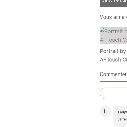
S'inscrire à l
Vous aimere
Portrait by
AFTouch Cu
Commenter c
L
Lady
Je t'e