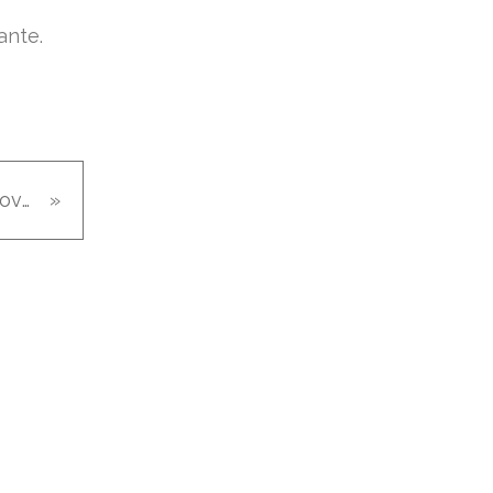
ante.
Sablés apéro chèvre et herbes de Provence