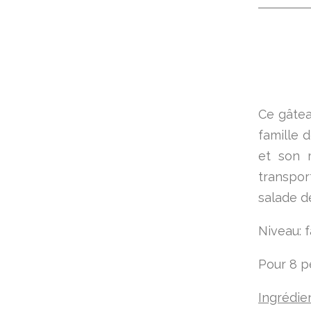
Ce gâtea
famille 
et son m
transpo
salade d
Niveau: f
Pour 8 p
Ingrédie