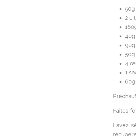
50g
2 ci
160g
40g
90g
50g
4 œ
1 sa
60g 
Préchauff
Faites fo
Lavez, s
récupérer