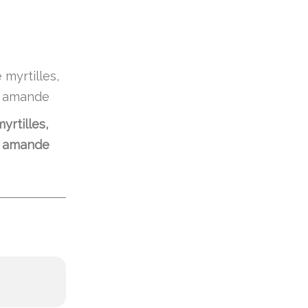
yrtilles,
, amande