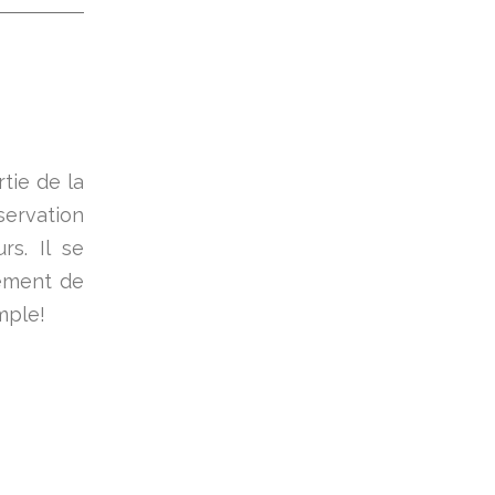
tie de la
servation
rs. Il se
ement de
mple!