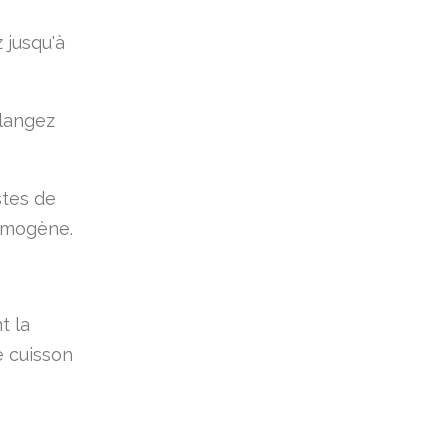
 jusqu'à
élangez
estes de
homogène.
t la
e cuisson