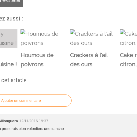
a newsletter
z aussi :
Houmous de
Crackers à l'ail
Cake m
isine !
poivrons
des ours
citron
et article
Ajouter un commentaire
Milonguera
12/11/2016 19:37
n prendrais bien volontiers une tranche...