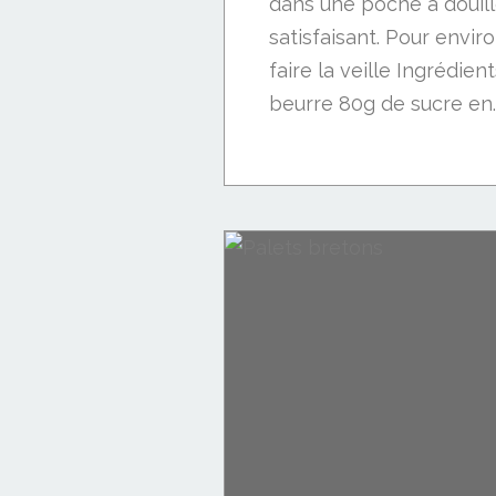
dans une poche à douille
satisfaisant. Pour envir
faire la veille Ingrédien
beurre 80g de sucre en..