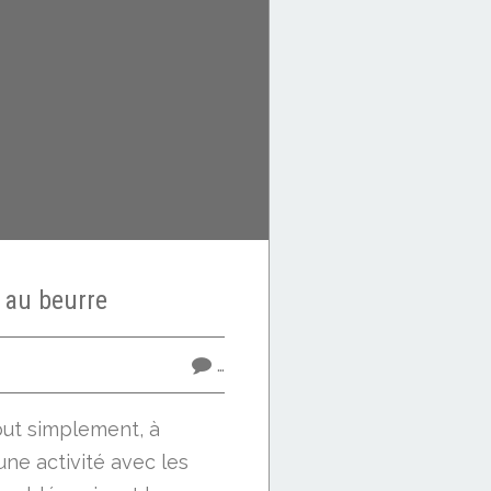
 au beurre
9
…
out simplement, à
une activité avec les