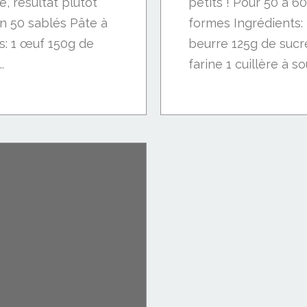
, résultat plutôt
petits ! Pour 50 à 6
on 50 sablés Pâte à
formes Ingrédients:
ts: 1 œuf 150g de
beurre 125g de suc
.
farine 1 cuillère à so