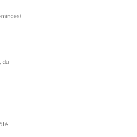
émincés)
, du
ôté.