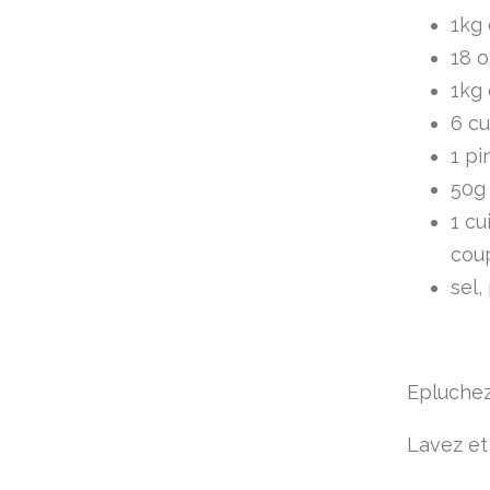
1kg
18 o
1kg
6 cu
1 pi
50g 
1 cu
coup
sel,
Epluchez
Lavez et