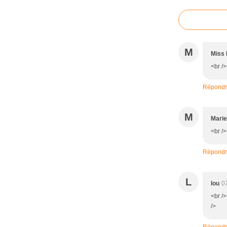
M
Miss 
<br />
Répond
M
Marie
<br />
Répond
L
lou
0
<br />
/>
Répond