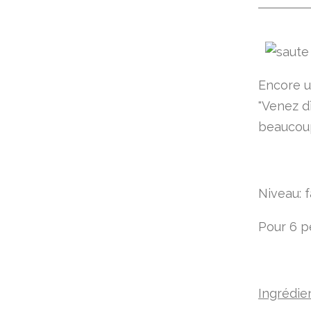
Encore u
"Venez dî
beaucoup
Niveau: f
Pour 6 
Ingrédie