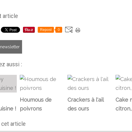
 article
Repost
0
a newsletter
z aussi :
Houmous de
Crackers à l'ail
Cake m
isine !
poivrons
des ours
citron
et article