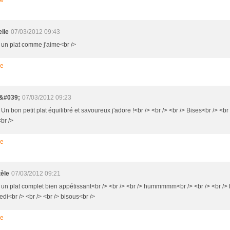
elle
07/03/2012 09:43
> un plat comme j'aime<br />
re
&#039;
07/03/2012 09:23
 Un bon petit plat équilibré et savoureux j'adore !<br /> <br /> <br /> Bises<br /> <br 
br />
re
tèle
07/03/2012 09:21
> un plat complet bien appétissant<br /> <br /> <br /> hummmmm<br /> <br /> <br />
di<br /> <br /> <br /> bisous<br />
re