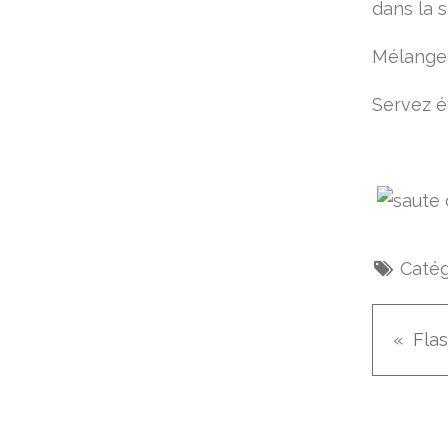
dans la 
Mélangez
Servez é
Catég
Fla