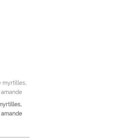
yrtilles,
, amande