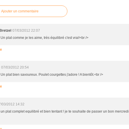
Ajouter un commentaire
Bretzel
07/03/2012 22:07
 Un plat comme je les aime, très équilibré c'est vrai!<br />
re
07/03/2012 20:54
 Un plat bien savoureux. Poulet courgettes j'adore ! A bientôt.<br />
re
7/03/2012 14:32
 un plat complet equilibré et bien tentant ! je te souhaite de passer un bon mercred
re