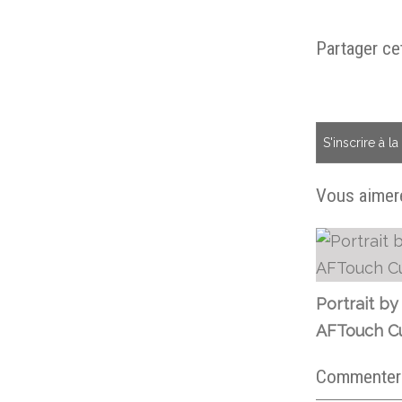
Partager cet
S'inscrire à l
Vous aimere
Portrait by
AFTouch Cu
Commenter c