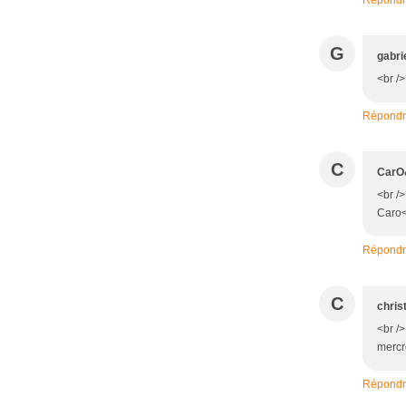
G
gabri
<br /
Répond
C
CarO
<br />
Caro<
Répond
C
chris
<br /
mercre
Répond