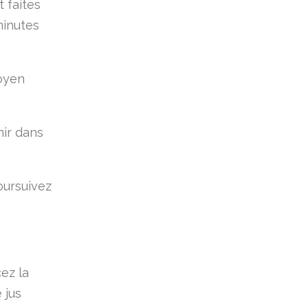
t faites
minutes
moyen
nir dans
poursuivez
ez la
 jus