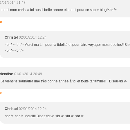
1/01/2014 21:47
 merci mon chris, a toi aussi belle annee et merci pour ce super blog!<br />
re
Christel
02/01/2014 12:24
<br /> <br /> Merci ma Lili pour ta fidelité et pour faire voyager mes recettes!! Bis
<br /> <br />
riendise
01/01/2014 20:49
 Je viens te souhaiter une très bonne année à toi et toute ta famille!!!!! Bisou<br />
re
Christel
02/01/2014 12:24
<br /> <br /> Merci!!! Bises<br /> <br /> <br /> <br />