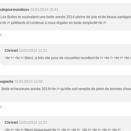
esdegourmandises
01/01/2014 20:41
> Les Bulles te souhaitent une belle année 2014 pleine de joie et de beaux partag
<br /> pétillants et continue à nous régaler en toute simplicité<br />
re
Christel
02/01/2014 12:23
<br /> <br /> Merci, à très vite pour de nouvelles recettes!<br /> <br /> <br /> <br 
ougnette
01/01/2014 12:06
> Belle et heureuse année 2014!<br /> qu'elle soit remplie de plein de bonnes chos
re
Christel
02/01/2014 12:23
<br /> <br /> Merci beaucoup!<br /> <br /> <br /> <br /> <br /> <br /> <br />