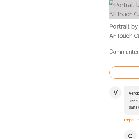
Portrait by
AFTouch Cu
Commenter c
V
verop
<br />
sans o
Répond
C