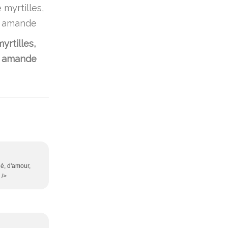
yrtilles,
, amande
ié, d'amour,
 />