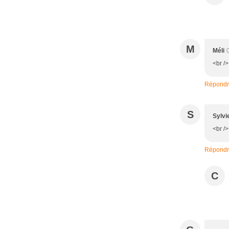
M
Méli
<br /
Répond
S
Sylvi
<br /
Répond
C