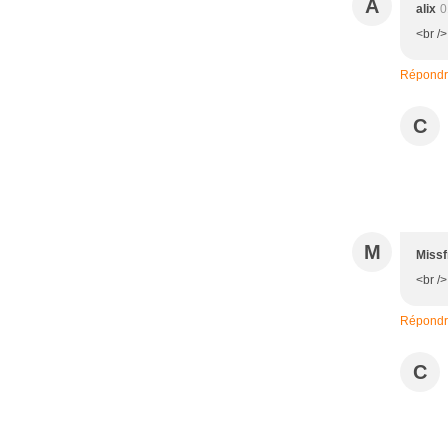
A
alix
0
<br />
Répond
C
M
Missf
<br />
Répond
C