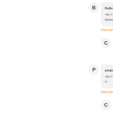
B
Bull
<br /
bisous
Répond
C
P
poup
<br /
/>
Répond
C