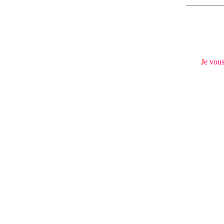
J
e vous