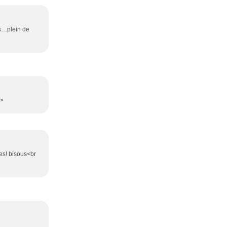
es…plein de
/>
es! bisous<br