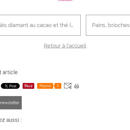
Sablés diamant au cacao et thé (sans oeufs)
Retour à l'accueil
 article
Repost
0
a newsletter
z aussi :