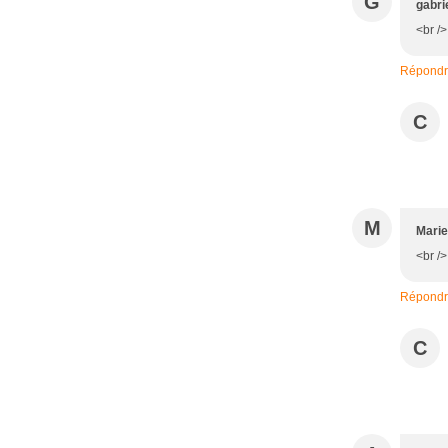
G
gabri
<br /
Répond
C
M
Marie
<br />
Répond
C