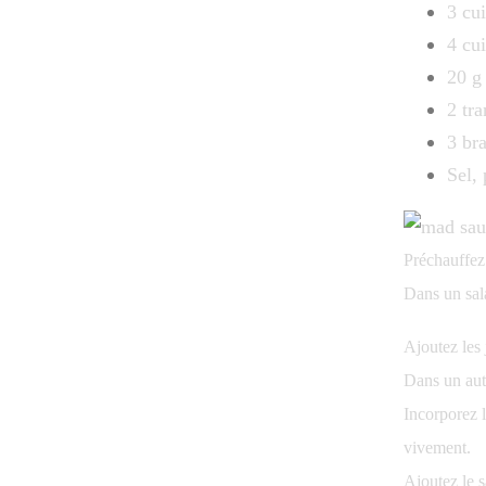
3 cui
4 cui
20 g
2 tr
3 br
Sel, 
Préchauffez
Dans un sala
Ajoutez les
Dans un autr
Incorporez l
vivement.
Ajoutez le 