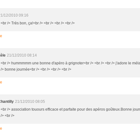
21/12/2010 09:16
 <br /> Très bon, ça!<br /> <br /> <br /> <br />
re
tèle
21/12/2010 08:14
> <br /> hummmmm une bonne d'apèro à grignoter<br /> <br /> <br /> j'adore le mél
 /> bonne journée<br /> <br /> <br /> <br />
re
Chantilly
21/12/2010 08:05
> <br /> association touours efficace et parfaite pour des apéros goûteux.Bonne jour
 /> <br />
re