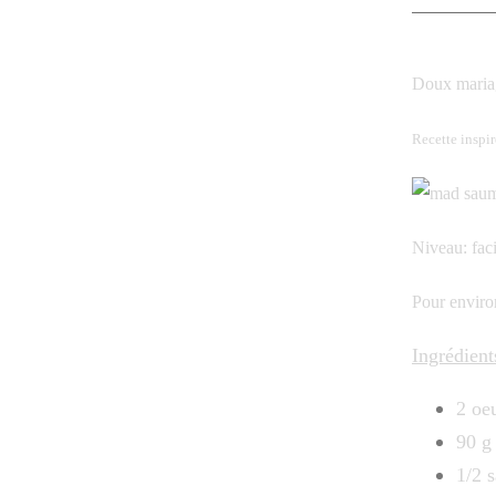
Doux mariag
Recette inspir
Niveau: faci
Pour enviro
Ingrédient
2 oe
90 g
1/2 