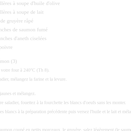
llères à soupe d'huile d'olive
llères à soupe de lait
 de gruyère râpé
anches de saumon fumé
anches d'aneth ciselées
poivre
 votre four à 240°C (Th 8).
dier, mélangez la farine et la levure.
 jaunes et mélangez.
e saladier, fouettez à la fourchette les blancs d'oeufs sans les monter.
es blancs à la préparation précédente puis versez l'huile et le lait et mél
saumon coupé en petits morceaux, le gruyère, salez légèrement (le saumo