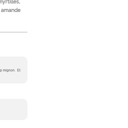
yrtilles,
, amande
op mignon. Et