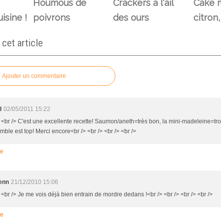
Houmous de
Crackers à l'ail
Cake m
isine !
poivrons
des ours
citron
et article
Ajouter un commentaire
d
02/05/2011 15:22
> <br /> C'est une excellente recette! Saumon/aneth=très bon, la mini-madeleine=tr
mble est top! Merci encore<br /> <br /> <br /> <br />
re
enn
21/12/2010 15:06
 <br /> Je me vois déjà bien entrain de mordre dedans !<br /> <br /> <br /> <br />
re