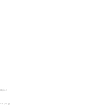
angez
n l'est