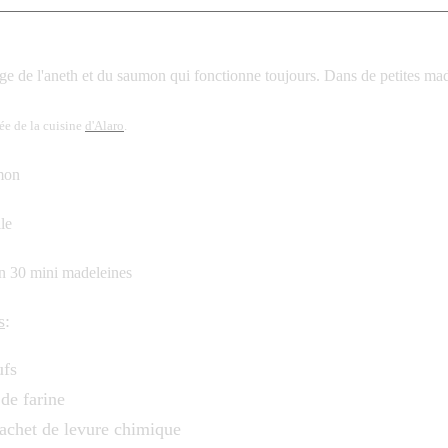
e de l'aneth et du saumon qui fonctionne toujours. Dans de petites made
ée de la cuisine
d'Alaro
.
le
n 30 mini madeleines
s
:
ufs
 de farine
sachet de levure chimique