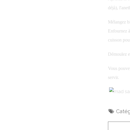
déjà), l'anet
Mélangez bie
Enfournez à
cuisson pou
Démoulez et
Vous pouvez
servir.
Catég