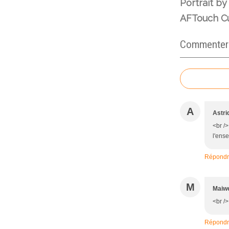
Portrait by
AFTouch Cu
Commenter c
A
Astri
<br /
l'ense
Répond
M
Maiw
<br />
Répond