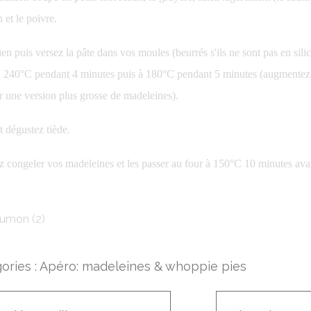
h et le poivre.
n puis versez la pâte dans vos moules (beurrés s'ils ne sont pas en sili
 240°C pendant 4 minutes puis à 180°C pendant 5 minutes (augmentez
r une version plus grosse de madeleines).
 dégustez tiède.
 congeler vos madeleines et les passer au four à 150°C 10 minutes avan
ories :
Apéro: madeleines & whoppie pies