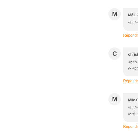
M
Méli
<br />
Répond
C
chris
<br /
/> <br
Répond
M
Mlle 
<br /
/> <br
Répond