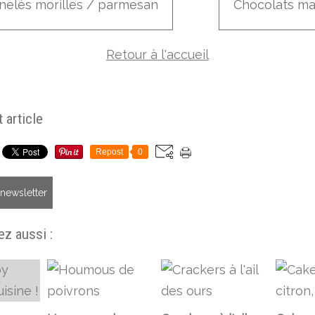
nelés morilles / parmesan
Chocolats ma
Retour à l'accueil
 article
Repost
0
a newsletter
z aussi :