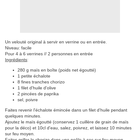
Un velouté original à servir en verrine ou en entrée.
Niveau: facile
Pour 4 à 6 verrines // 2 personnes en entrée
Ingrédients
:
280
g
maïs
en boîte (poids net égoutté)
1
petite
échalote
8
fines tranches
chorizo
1 filet d'huile d'olive
2
pincées
de paprika
sel
,
poivre
Faites revenir l'échalote émincée dans un filet d'huile pendant
quelques minutes.
Ajoutez le maïs égoutté (conservez 1 cuillère de grain de maïs
pour la déco) et 10cl d'eau, salez, poivrez, et laissez 10 minutes
sur feu moyen.
Faites griller le chorizo dans une poêle à sec sur feu moyen