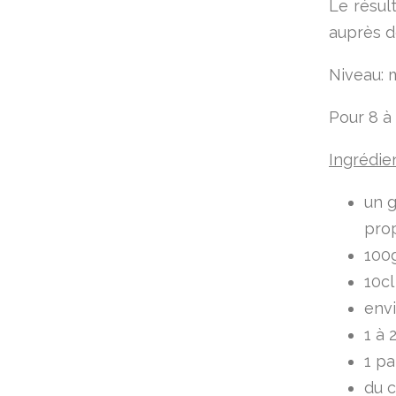
Le résul
auprès d
Niveau: 
Pour 8 à
Ingrédie
un g
prop
100g
10cl
env
1 à 
1 pa
du c