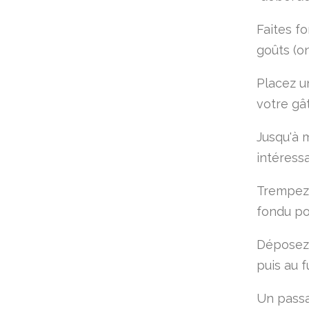
Faites fo
goûts (on
Placez u
votre gâ
Jusqu'à 
intéressan
Trempez 
fondu pou
Déposez 
puis au f
Un passag