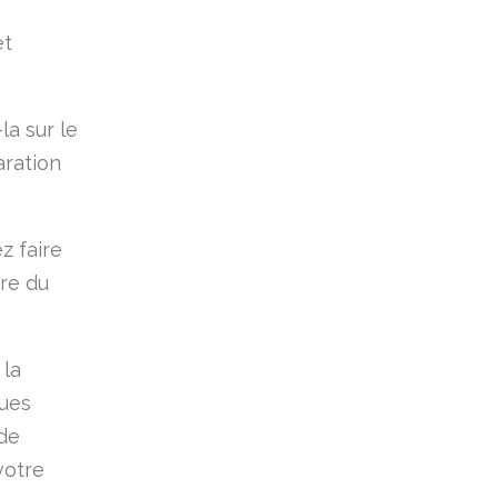
et
la sur le
aration
z faire
tre du
 la
ques
 de
votre