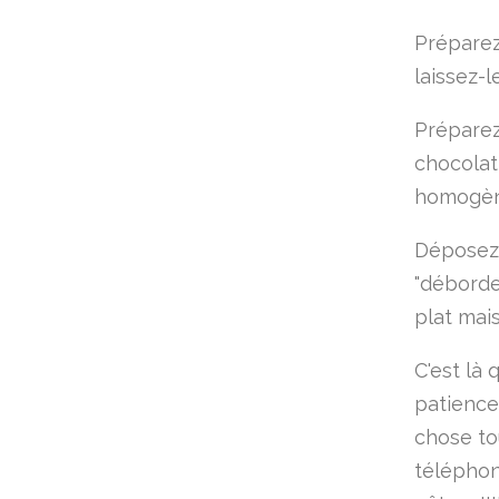
Préparez 
laissez-
Préparez
chocolat
homogèn
Déposez 
"déborde
plat mai
C'est là 
patience
chose to
téléphone