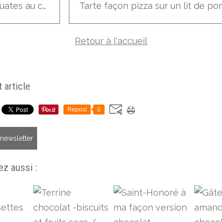
Briouates au curry de lentilles
Retour à l'accueil
 article
Repost
0
a newsletter
z aussi :