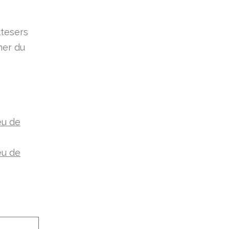
ltesers
ner du