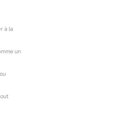
r à la
 comme un
 ou
tout