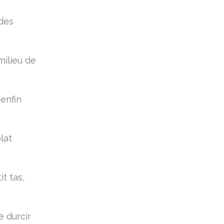
 des
milieu de
enfin
lat
t tas,
e durcir