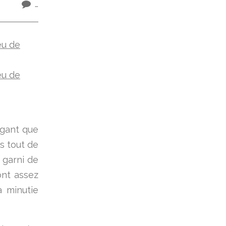
…
rigant que
is tout de
 garni de
ont assez
a minutie