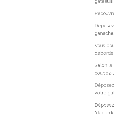
gâteau!!!
Recouvre
Déposez 
ganache
Vous pou
déborde
Selon la 
coupez-l
Déposez 
votre gâ
Déposez 
"déborde