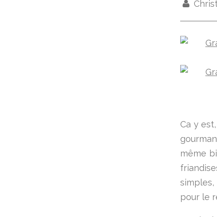
Chris
Ca y est,
gourmand!
même bie
friandis
simples,
pour le r