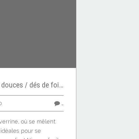
Crème de patates douces / dés de foie gras / noisettes grillées
0
…
verrine, où se mêlent
 idéales pour se