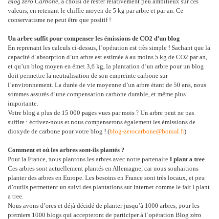
Blog zéro Carbone
, a choisi de rester relativement peu ambitieux sur ces
valeurs, en retenant le chiffre moyen de 5 kg par arbre et par an. Ce
conservatisme ne peut être que positif !
Un arbre suffit pour compenser les émissions de CO2 d’un blog
En reprenant les calculs ci-dessus, l’opération est très simple ! Sachant que la
capacité d’absorption d’un arbre est estimée à au moins 5 kg de CO2 par an,
et qu’un blog moyen en émet 3,6 kg, la plantation d’un arbre pour un blog
doit permettre la neutralisation de son empreinte carbone sur
l’environnement. La durée de vie moyenne d’un arbre étant de 50 ans, nous
sommes assurés d’une compensation carbone durable, et même plus
importante.
Votre blog a plus de 15 000 pages vues par mois ? Un arbre peut ne pas
suffire : écrivez-nous et nous compenserons également les émissions de
dioxyde de carbone pour votre blog ! (
blog-zerocarbone@bonial.fr
)
Comment et où les arbres sont-ils plantés ?
Pour la France, nous plantons les arbres avec notre partenaire
I plant a tree
.
Ces arbres sont actuellement plantés en Allemagne, car nous souhaitions
planter des arbres en Europe. Les besoins en France sont très locaux, et peu
d’outils permettent un suivi des plantations sur Internet comme le fait I plant
a tree.
Nous avons d’ores et déjà décidé de planter jusqu’à 1000 arbres, pour les
premiers 1000 blogs qui accepteront de participer à l’opération Blog zéro